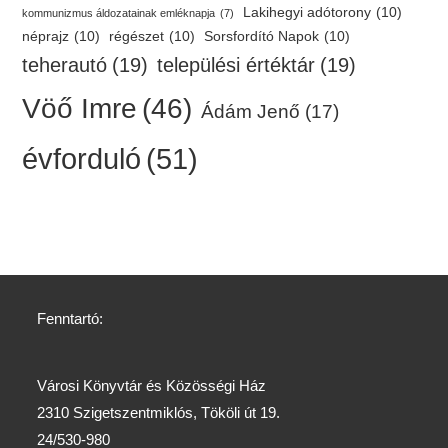
Lakihegyi adótorony
(10)
kommunizmus áldozatainak emléknapja
(7)
néprajz
(10)
régészet
(10)
Sorsfordító Napok
(10)
teherautó
(19)
települési értéktár
(19)
Vöő Imre
(46)
Ádám Jenő
(17)
évforduló
(51)
Fenntartó:
Városi Könyvtár és Közösségi Ház
2310 Szigetszentmiklós, Tököli út 19.
24/530-980