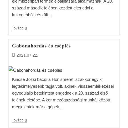
élelmiszeripari termék előállítására alkalmaznak. A 20.
század második felében kezdett elterjedni a
kukoricából készült…
Tovább
Gabonahordás és cséplés
2021.07.22.
Kincse Józsi bácsi a Honismereti szakkör egyik
legtekintélyesebb tagja volt, akinek visszaemlékezései
egyedülálló betekintést engednek a 20. század első
felének életébe. A kor mezőgazdasági munkái között
megjelentek már a gépek,…
Tovább