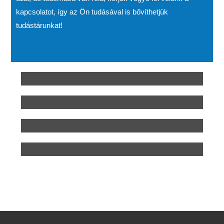
kapcsolatot, így az Ön tudásával is bővíthetjük
tudástárunkat!