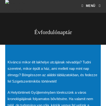
MENÜ
Évfordulónaptár
Kíváncsi mikor élt lakhelye utcájának névadója? Tudni
szeretné, mikor épült a ház, ami mellett nap mint nap
elmegy? Böngésszen az alábbi táblázatokban, és fedezze
fel Szigetszentmiklós történetét!
A Helytörténeti Gyűjteményben törekszünk a város
kronológiájának folyamatos bővítésére. Ha valamit nem
talál, de tudomása van róla, kérjük vegye fel velünk a