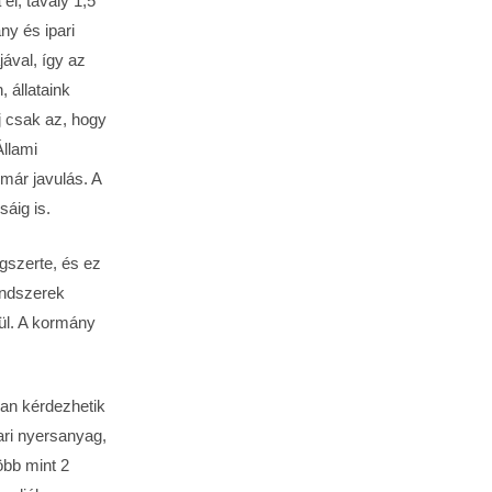
el, tavaly 1,5
ny és ipari
ával, így az
, állataink
j csak az, hogy
llami
már javulás. A
áig is.
gszerte, és ez
rendszerek
ül. A kormány
kan kérdezhetik
ari nyersanyag,
öbb mint 2