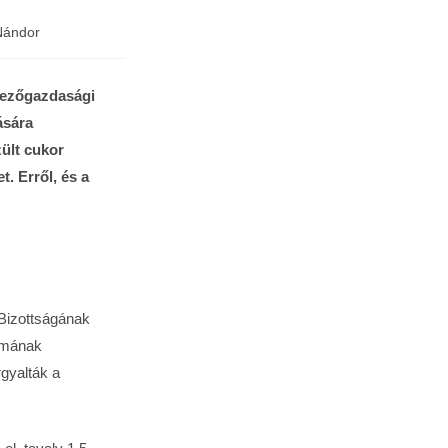
Nándor
mezőgazdasági
ására
zült cukor
. Erről, és a
Bizottságának
amának
rgyalták a