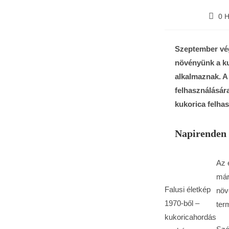
0 
Szeptember vég
növényünk a ku
alkalmaznak. A 
felhasználásár
kukorica felhas
Napirenden 
Az 
már
Falusi életkép
növ
1970-ből –
ter
kukoricahordás