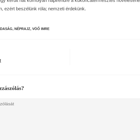
 – így került hát komolyan napirendre a kukoricatermesztés növelésén
n, ezért beszélünk róla; nemzeti érdekünk.
DASÁG
,
NÉPRAJZ
,
VÖŐ IMRE
t
zzászólás?