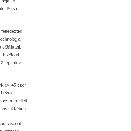
mondják a
nte 45 ezer
 felfedezték,
technológia
előállítani.
t hízókkal
12 kg cukor
k évi 45 ezer
 hektó
acsíra mellett.
ános cikkében.
ból viszont