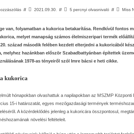
Hozzászólás
2021.09.30.
5 percnyi olvasnivaló
Miss 
e van, folyamatban a kukorica betakarítása. Rendkívül fontos 
korica, melyet manapság számos élelmiszeripari termék előállít
20. század második felében kezdett elterjedni a kukoricából kés
a, melyhez hazánkban először Szabadbattyánban építettek üzemet
ználásának 1978-as tényeiről szól Imre bácsi e heti cikke.
a kukorica
elmúlt hónapokban olvashattuk a napilapokban az MSZMP Központi 
cius 15-i határozatát, egyes mezőgazdasági termények terméshoz
eléséről. A közérdeklődés jelenleg a kukoricára összpontosul, megtá
méshozamának növelési feltételeit.