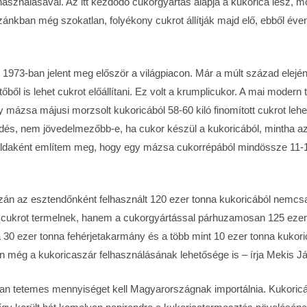
felhasználásával. Az itt kezdődő cukorgyártás alapja a kukorica lesz, 
zánkban még szokatlan, folyékony cukrot állítják majd elő, ebből éve
1973-ban jelent meg először a világpiacon. Már a múlt század elején
ből is lehet cukrot előállítani. Ez volt a krumplicukor. A mai modern 
 mázsa májusi morzsolt kukoricából 58-60 kiló finomított cukrot lehet 
rdés, nem jövedelmezőbb-e, ha cukor készül a kukoricából, mintha az
éldaként említem meg, hogy egy mázsa cukorrépából mindössze 11-
n az esztendőnként felhasznált 120 ezer tonna kukoricából nemcsa
 cukrot termelnek, hanem a cukorgyártással párhuzamosan 125 ezer
 30 ezer tonna fehérjetakarmány és a több mint 10 ezer tonna kukoric
an még a kukoricaszár felhasználásának lehetősége is – írja Mekis J
ban tetemes mennyiséget kell Magyarországnak importálnia. Kukoricá