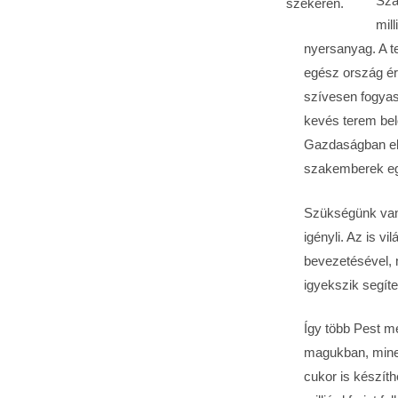
Szá
szekéren.
mil
nyersanyag. A t
egész ország ért
szívesen fogyas
kevés terem be
Gazdaságban elé
szakemberek eg
Szükségünk van 
igényli. Az is v
bevezetésével, 
igyekszik segíte
Így több Pest m
magukban, minek
cukor is készít