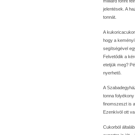
milliárd forint 
jelentések. A ha
tonnát.
A kukoricacukor 
hogy a keményítő
segítségével egy
Felvetődik a ké
etetjük meg? P
nyerhető.
A Szabadegyházá
tonna folyékony
finomszeszt is a
Ezenkívöl ott v
Cukorból általá