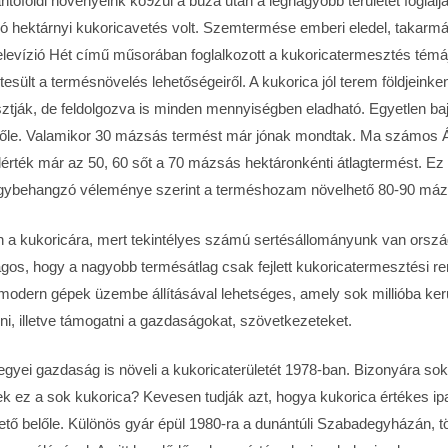
ntóföldi növényeink kö9zül a búza után a legnagyobb területet foglalja 
lió hektárnyi kukoricavetés volt. Szemtermése emberi eledel, takarmá
elevízió Hét című műsorában foglalkozott a kukoricatermesztés témáj
esült a termésnövelés lehetőségeiről. A kukorica jól terem földjeinken
ztják, de feldolgozva is minden mennyiségben eladható. Egyetlen ba
lőle. Valamikor 30 mázsás termést már jónak mondtak. Ma számos Á
rték már az 50, 60 sőt a 70 mázsás hektáronkénti átlagtermést. Ez 
ybehangzó véleménye szerint a terméshozam növelhető 80-90 mázs
a kukoricára, mert tekintélyes számú sertésállományunk van orszá
ilágos, hogy a nagyobb termésátlag csak fejlett kukoricatermesztési 
modern gépek üzembe állításával lehetséges, amely sok millióba ker
ni, illetve támogatni a gazdaságokat, szövetkezeteket.
egyei gazdaság is növeli a kukoricaterületét 1978-ban. Bizonyára so
 ez a sok kukorica? Kevesen tudják azt, hogya kukorica értékes ip
hető belőle. Különös gyár épül 1980-ra a dunántúli Szabadegyházán, t