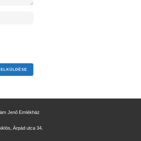
Ádám Jenő Emlékház
klós, Árpád utca 34.