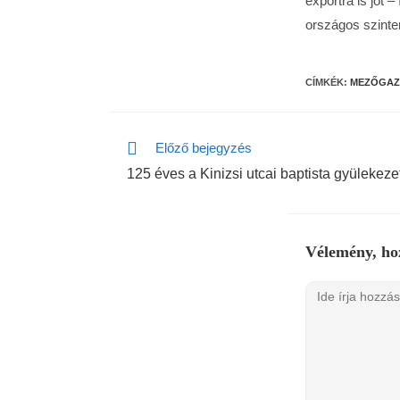
exportra is jót
országos szinte
CÍMKÉK:
MEZŐGAZ
Előző bejegyzés
125 éves a Kinizsi utcai baptista gyülekeze
Vélemény, ho