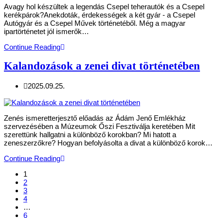
Avagy hol készültek a legendás Csepel teherautók és a Csepel
kerékpárok?Anekdoták, érdekességek a két gyár - a Csepel
Autógyár és a Csepel Művek történetéből. Még a magyar
ipartörténetet jól ismerők…
Continue Reading
Kalandozások a zenei divat történetében
2025.09.25.
Zenés ismeretterjesztő előadás az Ádám Jenő Emlékház
szervezésében a Múzeumok Őszi Fesztiválja keretében Mit
szerettünk hallgatni a különböző korokban? Mi hatott a
zeneszerzőkre? Hogyan befolyásolta a divat a különböző korok…
Continue Reading
1
2
3
4
…
6