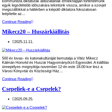
kommunista diktatúrák áldozatainak emléknapján történelmünk
egyik legsötétebb időszakára tekintünk vissza, amikor a szovjet
megszállókkal a háttérben a kiépülő diktatúra fokozatosan
leépítette az…
Continue Reading
Mikecz20 – Huszárkiállítás
2025.11.11.
500 év lovas- és katonakultúráját bemutatja a Vitéz Mikecz
Kálmán Honvéd és Huszár Hagyományőrző Egyesület. A kiállítás
ünnepélyes megnyitója november 12-én este 18.00-kor lesz a
Városi Könyvtár és Közösségi Ház…
Continue Reading
Csepeliek-e a Csepelek?
2025.09.25.