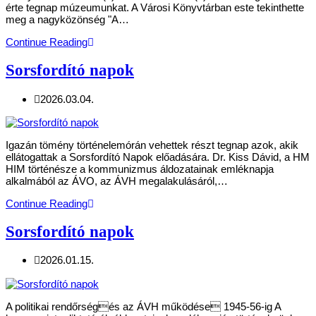
érte tegnap múzeumunkat. A Városi Könyvtárban este tekinthette
meg a nagyközönség "A…
Continue Reading
Sorsfordító napok
2026.03.04.
Igazán tömény történelemórán vehettek részt tegnap azok, akik
ellátogattak a Sorsfordító Napok előadására. Dr. Kiss Dávid, a HM
HIM történésze a kommunizmus áldozatainak emléknapja
alkalmából az ÁVO, az ÁVH megalakulásáról,…
Continue Reading
Sorsfordító napok
2026.01.15.
A politikai rendőrségés az ÁVH működése 1945-56-ig A