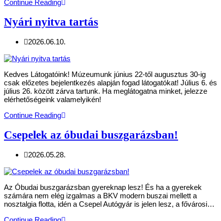
Continue Reading
Nyári nyitva tartás
2026.06.10.
Kedves Látogatóink! Múzeumunk június 22-től augusztus 30-ig
csak előzetes bejelentkezés alapján fogad látogatókat! Július 6. és
július 26. között zárva tartunk. Ha meglátogatna minket, jelezze
elérhetőségeink valamelyikén!
Continue Reading
Csepelek az óbudai buszgarázsban!
2026.05.28.
Az Óbudai buszgarázsban gyereknap lesz! És ha a gyerekek
számára nem elég izgalmas a BKV modern buszai mellett a
nosztalgia flotta, idén a Csepel Autógyár is jelen lesz, a fővárosi…
Continue Reading