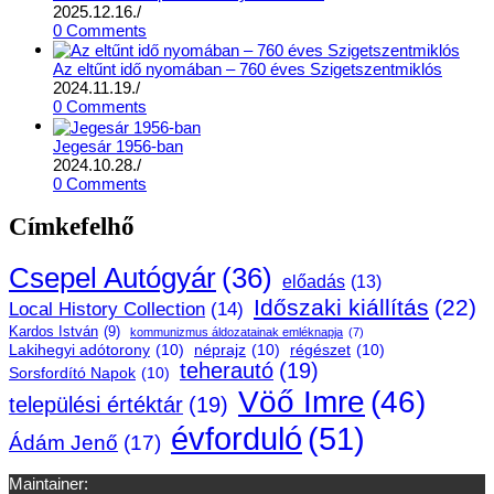
2025.12.16.
/
0 Comments
Az eltűnt idő nyomában – 760 éves Szigetszentmiklós
2024.11.19.
/
0 Comments
Jegesár 1956-ban
2024.10.28.
/
0 Comments
Címkefelhő
Csepel Autógyár
(36)
előadás
(13)
Időszaki kiállítás
(22)
Local History Collection
(14)
Kardos István
(9)
kommunizmus áldozatainak emléknapja
(7)
Lakihegyi adótorony
(10)
néprajz
(10)
régészet
(10)
teherautó
(19)
Sorsfordító Napok
(10)
Vöő Imre
(46)
települési értéktár
(19)
évforduló
(51)
Ádám Jenő
(17)
Maintainer: