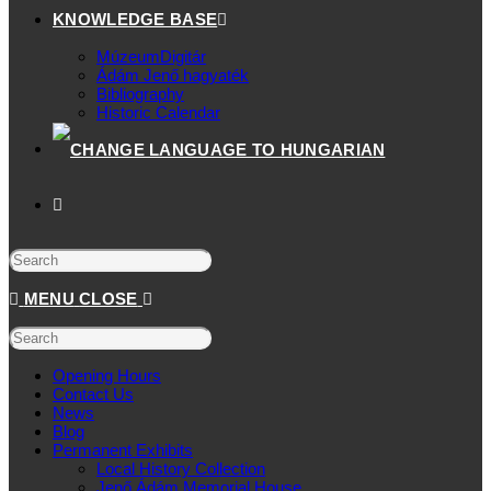
KNOWLEDGE BASE
MúzeumDigitár
Ádám Jenő hagyaték
Bibliography
Historic Calendar
MENU
CLOSE
Opening Hours
Contact Us
News
Blog
Permanent Exhibits
Local History Collection
Jenő Ádám Memorial House