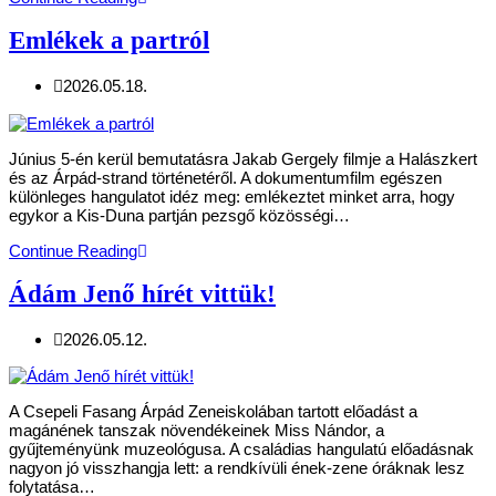
Emlékek a partról
2026.05.18.
Június 5-én kerül bemutatásra Jakab Gergely filmje a Halászkert
és az Árpád-strand történetéről. A dokumentumfilm egészen
különleges hangulatot idéz meg: emlékeztet minket arra, hogy
egykor a Kis-Duna partján pezsgő közösségi…
Continue Reading
Ádám Jenő hírét vittük!
2026.05.12.
A Csepeli Fasang Árpád Zeneiskolában tartott előadást a
magánének tanszak növendékeinek Miss Nándor, a
gyűjteményünk muzeológusa. A családias hangulatú előadásnak
nagyon jó visszhangja lett: a rendkívüli ének-zene óráknak lesz
folytatása…