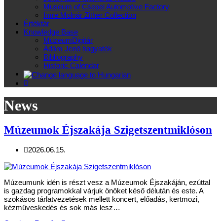
Museum of Csepel Automotive Factory
Imre Molnár Zither Collection
Értéktár
Knowledge Base
MúzeumDigitár
Ádám Jenő hagyaték
Bibliography
Historic Calendar
News
Múzeumok Éjszakája Szigetszentmiklóson
2026.06.15.
Múzeumunk idén is részt vesz a Múzeumok Éjszakáján, ezúttal
is gazdag programokkal várjuk önöket késő délután és este. A
szokásos tárlatvezetések mellett koncert, előadás, kertmozi,
kézműveskedés és sok más lesz…