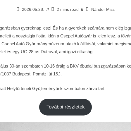
2026.05.28.
2 mins read
Nándor Miss
garázsban gyereknap lesz! És ha a gyerekek számára nem elég iz
llett a nosztalgia flotta, idén a Csepel Autógyár is jelen lesz, a fővár
a Csepel Autó Gyártmánymúzeum utazó kiállítását, valamint megis
lel és egy UC-28-as Dutrával, ami igazi ritkaság.
ájus 30-án szombaton 10-16 óráig a BKV óbudai buszgarázsában ke
1037 Budapest, Pomázi út 15.).
att Helytörténeti Gyűjteményünk szombaton zárva tart.
További részletek