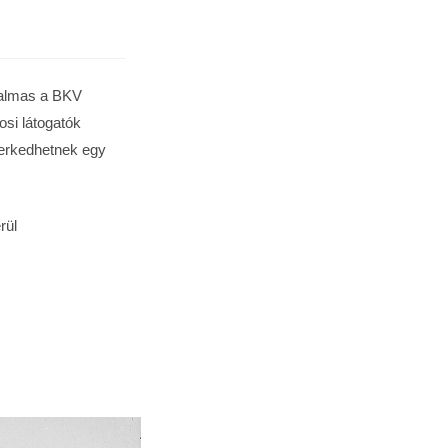
galmas a BKV
osi látogatók
merkedhetnek egy
rül