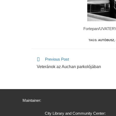
Fortepan/UVATER
TAGS:
AUTÓBUSZ
,
Previous Post
Veteránok az Auchan parkolójában
Maintainer:
City Library and Community Center: