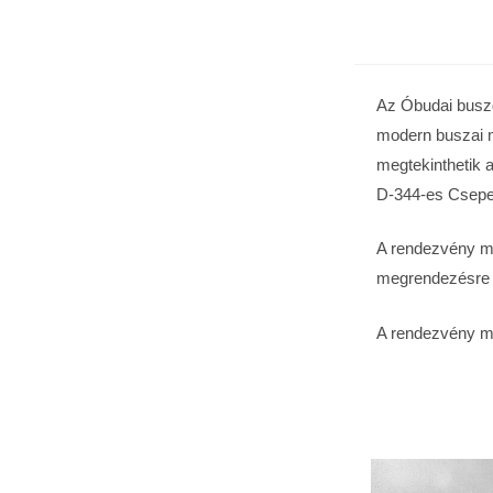
Az Óbudai busz
modern buszai me
megtekinthetik 
D-344-es Csepel
A rendezvény m
megrendezésre (
A rendezvény mi