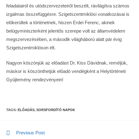
feladatairól és utódszervezeteiről beszélt, rávilágítva számos
izgalmas összefüggésre. Szigetszentmiklósi vonatkozásai is
előkerültek a történetnek, hiszen Erdei Ferenc, akinek
belügyminiszterként jelentős szerepe volt az államvédelem
megszervezésében, a második világháború alatt pár évig
Szigetszentmiklóson élt.
Nagyon köszönjük az előadást Dr. Kiss Dávidnak, reméljük,
máskor is köszönthetjük előadó vendégként a Helytörténeti
Gyűjtemény rendezvényein!
TAGS:
ELŐADÁS
,
SORSFORDÍTÓ NAPOK
Previous Post