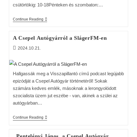
csütörtökig: 10-18Pénteken és szombaton:…
Continue Reading
A Csepel Autógyárról a SlágerFM-en
2024.10.21.
Hallgassák meg a Visszapillantó című podcast legújabb
epizódját a Csepel Autógyár történetéről! Sokak
számára kedves emlék, másoknak a lerongyolódott
szocialista üzem jut eszébe - van, akinek a szülei az
autógyárban…
Continue Reading
Pentelényi János, a Csepel Autógyár