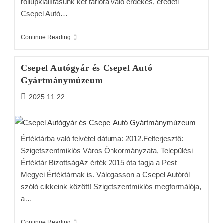
rollupkiállításunk két tárlóra való érdekes, eredeti
Csepel Autó…
Continue Reading
Csepel Autógyár és Csepel Autó
Gyártmánymúzeum
2025.11.22.
Értéktárba való felvétel dátuma: 2012.Felterjesztő:
Szigetszentmiklós Város Önkormányzata, Települési
Értéktár BizottságAz érték 2015 óta tagja a Pest
Megyei Értéktárnak is. Válogasson a Csepel Autóról
szóló cikkeink között! Szigetszentmiklós megformálója,
a…
Continue Reading