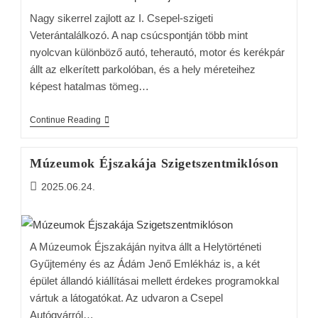
Nagy sikerrel zajlott az I. Csepel-szigeti
Veterántalálkozó. A nap csúcspontján több mint
nyolcvan különböző autó, teherautó, motor és kerékpár
állt az elkerített parkolóban, és a hely méreteihez
képest hatalmas tömeg…
Continue Reading
Múzeumok Éjszakája Szigetszentmiklóson
2025.06.24.
A Múzeumok Éjszakáján nyitva állt a Helytörténeti
Gyűjtemény és az Ádám Jenő Emlékház is, a két
épület állandó kiállításai mellett érdekes programokkal
vártuk a látogatókat. Az udvaron a Csepel
Autógyárról…