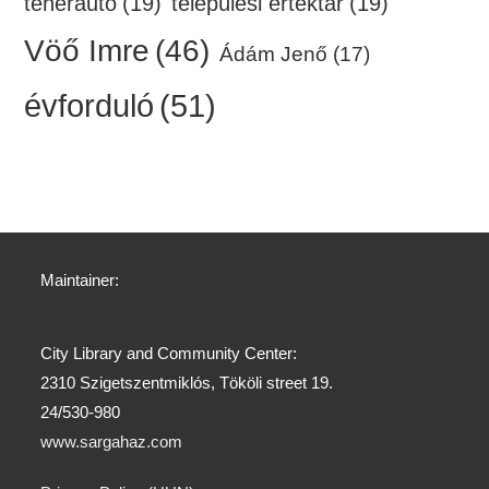
teherautó
(19)
települési értéktár
(19)
Vöő Imre
(46)
Ádám Jenő
(17)
évforduló
(51)
Maintainer:
City Library and Community Center:
2310 Szigetszentmiklós, Tököli street 19.
24/530-980
www.sargahaz.com