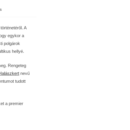
s
örténetéről. A
ogy egykor a
ti polgárok
tikus hellyé.
 meg. Rengeteg
Halászkert
nevű
entumot tudott
et a premier