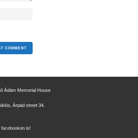
Jenő Ádám Memorial House
klós, Árpád street 34.
a
facebook
on is!