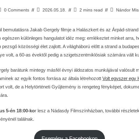
0 Comments
2026.05.18.
2 mins read
Nándor Mis
l bemutatásra Jakab Gergely filmje a Halászkert és az Árpád-strand t
egészen különleges hangulatot idéz meg: emlékeztet minket arra, h
 pezsgő közösségi élet zajlott. A világháború előtt a strand a budapes
ye volt, a 60-as évektől pedig a szigetszentmiklósiak számára vált kul
rgely barátunk mintegy másfél évnyi áldozatos munkájával valósult
 aminek az egyik fontos forrása az általa létrehozott
Volt egyszer egy 
t volt, de a Helytörténeti Gyűjtemény is rengeteg fényképet, dokum
ára.
us 5-én 18:00-ko
r lesz a Nádasdy Filmszínházban, további részletek
nyénél találnak.
Esemény a Facebookon