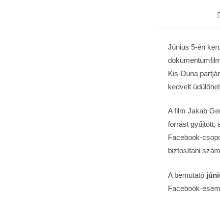
Június 5-én kerü
dokumentumfilm 
Kis-Duna partján
kedvelt üdülőhel
A film Jakab Ge
forrást gyűjtött,
Facebook-csopor
biztosítani szám
A bemutató
júni
Facebook-esemé