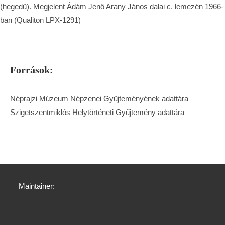
(hegedű). Megjelent Ádám Jenő Arany János dalai c. lemezén 1966-
ban (Qualiton LPX-1291)
Források:
Néprajzi Múzeum Népzenei Gyűjteményének adattára
Szigetszentmiklós Helytörténeti Gyűjtemény adattára
Maintainer: