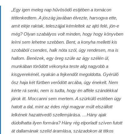
„Egy igen meleg nap hűvösödő estjében a tornácon
tétlenkedtem. A jószág javában élvezte, harsogva ette,
amit eléje raktak, teleszájjal kémleltek az ajtó felé, jön-e
még? Olyan szabályos volt minden, hogy hogy könyvben
leírni sem lehetne szebben. Bent, a konyha melletti kis
szobából csendes, halk nóta szól, úgy rendesen, ma is
hallom. Benézek, egy öreg szüle az ágy szélén ül,
munkában törődött vékonyka teste alig nagyobb a
kisgyerekénél, nyakán a fejkendőt megoldotta. Gyérülő
ősz haja két fürtben verődött arcába, úgy énekelt. Nem
kérte rá senki, nem is tudta, hogy én afféle szándékkal
járok itt. Moccanni sem mertem. A szürkülő estében úgy
hatott a dal, mint az édes régi magyar múlt elszállott
lelkének hazatévedő szellemjárása. …Hány ajak
dúdolhatta ilyen formára? Hány rég elporladt szíven futott
át dallamának szelíd áramlása, századokon át titkos