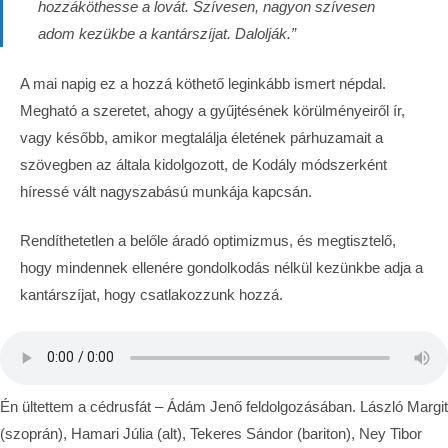
hozzáköthesse a lovát. Szívesen, nagyon szívesen
adom kezükbe a kantárszíjat. Dalolják.”
A mai napig ez a hozzá köthető leginkább ismert népdal.
Megható a szeretet, ahogy a gyűjtésének körülményeiről ír,
vagy később, amikor megtalálja életének párhuzamait a
szövegben az általa kidolgozott, de Kodály módszerként
híressé vált nagyszabású munkája kapcsán.
Rendíthetetlen a belőle áradó optimizmus, és megtisztelő,
hogy mindennek ellenére gondolkodás nélkül kezünkbe adja a
kantárszíjat, hogy csatlakozzunk hozzá.
Én ültettem a cédrusfát – Ádám Jenő feldolgozásában. László Margit
(szoprán), Hamari Júlia (alt), Tekeres Sándor (bariton), Ney Tibor