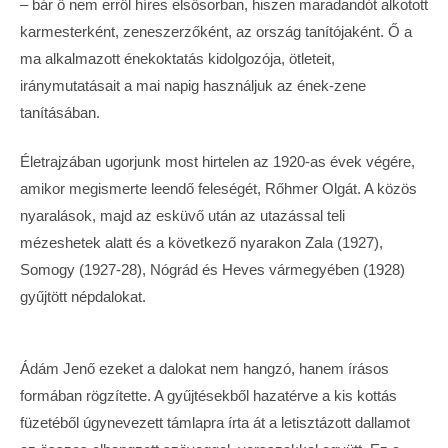
– bár ő nem erről híres elsősorban, hiszen maradandót alkotott
karmesterként, zeneszerzőként, az ország tanítójaként. Ő a
ma alkalmazott énekoktatás kidolgozója, ötleteit,
iránymutatásait a mai napig használjuk az ének-zene
tanításában.
Életrajzában ugorjunk most hirtelen az 1920-as évek végére,
amikor megismerte leendő feleségét, Rőhmer Olgát. A közös
nyaralások, majd az esküvő után az utazással teli
mézeshetek alatt és a következő nyarakon Zala (1927),
Somogy (1927-28), Nógrád és Heves vármegyében (1928)
gyűjtött népdalokat.
Ádám Jenő ezeket a dalokat nem hangzó, hanem írásos
formában rögzítette. A gyűjtésekből hazatérve a kis kottás
füzetéből úgynevezett támlapra írta át a letisztázott dallamot