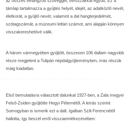
az összes elhangzott szöveggel, versszakkal együtt. Ez a
támlap tartalmazza a gyűjtés helyét, idejét, az adatközlő nevét,
életkorát, a gyűjtő nevét, valamint a dal hangterjedelmét,
szótagszámát, a múzeumi leltári számot, ami alapján könnyen
visszakereshetővé válik.
A három vármegyében gyűjtött, összesen 106 dallam nagyobb
része megjelent a Tulipán népdalgyűjteményben, más részük
máig kiadatlan.
Első bemutatásra választott dalunkat 1927-ben, a Zala megyei
Felső-Zsiden gyűjtötte Hegyi Péternétől. A leírás szerint
Somogyban is ismerik ezt a dalt. Igalban Szili Ferencnétől
hallotta, így beszél erről visszaemlékezésében: