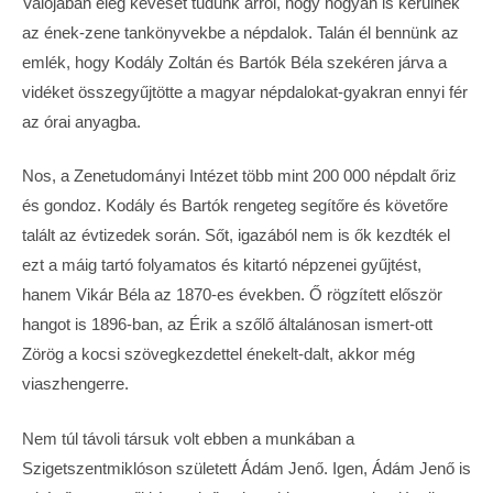
Valójában elég keveset tudunk arról, hogy hogyan is kerülnek
az ének-zene tankönyvekbe a népdalok. Talán él bennünk az
emlék, hogy Kodály Zoltán és Bartók Béla szekéren járva a
vidéket összegyűjtötte a magyar népdalokat-gyakran ennyi fér
az órai anyagba.
Nos, a Zenetudományi Intézet több mint 200 000 népdalt őriz
és gondoz. Kodály és Bartók rengeteg segítőre és követőre
talált az évtizedek során. Sőt, igazából nem is ők kezdték el
ezt a máig tartó folyamatos és kitartó népzenei gyűjtést,
hanem Vikár Béla az 1870-es években. Ő rögzített először
hangot is 1896-ban, az Érik a szőlő általánosan ismert-ott
Zörög a kocsi szövegkezdettel énekelt-dalt, akkor még
viaszhengerre.
Nem túl távoli társuk volt ebben a munkában a
Szigetszentmiklóson született Ádám Jenő. Igen, Ádám Jenő is