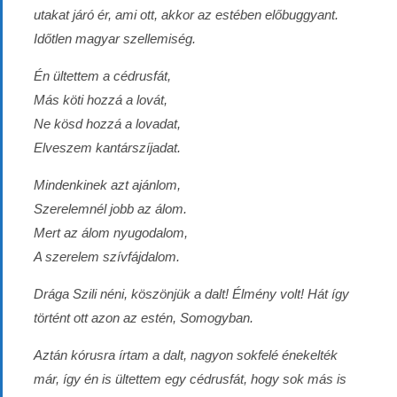
utakat járó ér, ami ott, akkor az estében előbuggyant.
Időtlen magyar szellemiség.
Én ültettem a cédrusfát,
Más köti hozzá a lovát,
Ne kösd hozzá a lovadat,
Elveszem kantárszíjadat.
Mindenkinek azt ajánlom,
Szerelemnél jobb az álom.
Mert az álom nyugodalom,
A szerelem szívfájdalom.
Drága Szili néni, köszönjük a dalt! Élmény volt! Hát így
történt ott azon az estén, Somogyban.
Aztán kórusra írtam a dalt, nagyon sokfelé énekelték
már, így én is ültettem egy cédrusfát, hogy sok más is