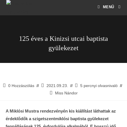
MENÜ
125 éves a Kinizsi utcai baptista
gyülekezet
0 Hozzászólás
2021.09.23.
5 percnyi olvasnivaló
Miss Nándor
A Miklósi Mustra rendezvényén kis kiállítást láthattak az
érdeklődők a szigetszentmiklósi baptista gyülekezet
fennállásának 125. évfordulója alkalmából. E hosszú idő