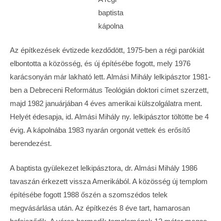
baptista
kápolna
Az építkezések évtizede kezdődött, 1975-ben a régi parókiát
elbontotta a közösség, és új építésébe fogott, mely 1976
karácsonyán már lakható lett. Almási Mihály lelkipásztor 1981-
ben a Debreceni Református Teológián doktori címet szerzett,
majd 1982 januárjában 4 éves amerikai külszolgálatra ment.
Helyét édesapja, id. Almási Mihály ny. lelkipásztor töltötte be 4
évig. A kápolnába 1983 nyarán orgonát vettek és erősítő
berendezést.
A baptista gyülekezet lelkipásztora, dr. Almási Mihály 1986
tavaszán érkezett vissza Amerikából. A közösség új templom
építésébe fogott 1988 őszén a szomszédos telek
megvásárlása után. Az építkezés 8 éve tart, hamarosan