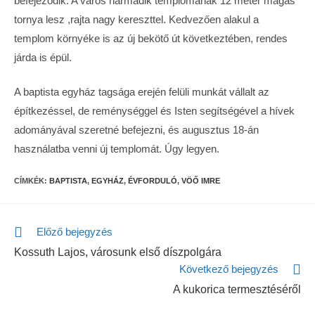
befejeződik. A város harmadik templomának 12 méter magas
tornya lesz ,rajta nagy kereszttel. Kedvezően alakul a
templom környéke is az új bekötő út következtében, rendes
járda is épül.
A baptista egyház tagsága erején felüli munkát vállalt az
építkezéssel, de reménységgel és Isten segítségével a hívek
adományával szeretné befejezni, és augusztus 18-án
használatba venni új templomát. Úgy legyen.
CÍMKÉK:
BAPTISTA
,
EGYHÁZ
,
ÉVFORDULÓ
,
VÖŐ IMRE
Előző bejegyzés
Kossuth Lajos, városunk első díszpolgára
Következő bejegyzés
A kukorica termesztéséről