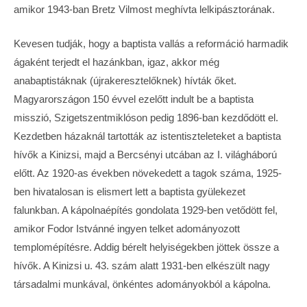
amikor 1943-ban Bretz Vilmost meghívta lelkipásztorának.
Kevesen tudják, hogy a baptista vallás a reformáció harmadik
ágaként terjedt el hazánkban, igaz, akkor még
anabaptistáknak (újrakeresztelőknek) hívták őket.
Magyarországon 150 évvel ezelőtt indult be a baptista
misszió, Szigetszentmiklóson pedig 1896-ban kezdődött el.
Kezdetben házaknál tartották az istentiszteleteket a baptista
hívők a Kinizsi, majd a Bercsényi utcában az I. világháború
előtt. Az 1920-as években növekedett a tagok száma, 1925-
ben hivatalosan is elismert lett a baptista gyülekezet
falunkban. A kápolnaépítés gondolata 1929-ben vetődött fel,
amikor Fodor Istvánné ingyen telket adományozott
templomépítésre. Addig bérelt helyiségekben jöttek össze a
hívők. A Kinizsi u. 43. szám alatt 1931-ben elkészült nagy
társadalmi munkával, önkéntes adományokból a kápolna.