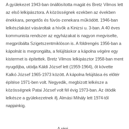
A gyülekezet 1943-ban önállósította magát és Bretz Vilmos lett
az első lelkipásztora. A közösségnek ezekben az években
énekkara, pengetős és fúvós-zenekara működött. 1946-ban
lelkészlakást vásároltak a hívők a Kinizsi u. 3-ban. A 40 éves
kommunista rendszer az egyházakat is nagyon megviselte,
megpróbálta Szigetszentmiklóson is. A földrengés 1956-ban a
kápolnát is megrongálta, a felújításkor a kápolna végére egy
kistermet is építettek. Bretz Vilmos lelkipásztor 1958-ban ment
nyugdíjba, utódja Káldi József lett (1959-1964), őt követte
Kalkó József 1965-1973 között. A kápolna felújítása és előtér
építése 1971-ben volt. Negyedik, megbízott lelkésze a
közösségnek Patai József volt fél évig 1973-ban. Az ötödik
lelkésze a gyülekezetnek ifj. Almási Mihály lett 1974-től
napjainkig.
A régi