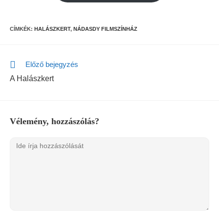
CÍMKÉK:
HALÁSZKERT
,
NÁDASDY FILMSZÍNHÁZ
Előző bejegyzés
A Halászkert
Vélemény, hozzászólás?