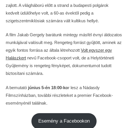
zajlott. A világháború előtt a strand a budapesti polgárok
kedvelt üdülőhelye volt, a 60-as évektől pedig a
szigetszentmiklósiak számára vált kultikus hellyé.
A film Jakab Gergely barátunk mintegy másfél évnyi áldozatos
munkájával valósult meg. Rengeteg forrást gyűjtött, aminek az
egyik fontos forrása az általa létrehozott
Volt egyszer egy
Halászkert
nevű Facebook-csoport volt, de a Helytörténeti
Gyűjtemény is rengeteg fényképet, dokumentumot tudott
biztosítani számára.
A bemutató
június 5-én 18:00-ko
r lesz a Nádasdy
Filmszínházban, további részleteket a premier Facebook-
eseményénél találnak.
Esemény a Facebookon