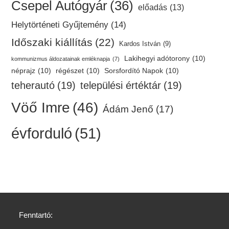
Csepel Autógyár
(36)
előadás
(13)
Helytörténeti Gyűjtemény
(14)
Időszaki kiállítás
(22)
Kardos István
(9)
Lakihegyi adótorony
(10)
kommunizmus áldozatainak emléknapja
(7)
néprajz
(10)
régészet
(10)
Sorsfordító Napok
(10)
teherautó
(19)
települési értéktár
(19)
Vöő Imre
(46)
Ádám Jenő
(17)
évforduló
(51)
Fenntartó: