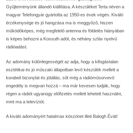
Gyűjteményünk állandó kiállítása. A készüléket Terta néven a
magyar Telefongyár gyártotta az 1950-es évek végén. Kiváló
érzékenysége és jó hangzása ma is meggyőző, hiszen
működőképes, még megfelelő antenna és földelés hiányában
is képes behozni a Kossuth adót, és néhány szláv nyelvű
rádióadást.
Az adomány különlegességét az adja, hogy a kifogástalan
esztétikai és jó műszaki állapotban levő készülék mellett a
korabeli bizonylat és jótállás, sőt még a rádióműsorvevő
engedély is megvan hozzá – ma már kevesen tudják, hogy
régen a rádiót ugyanúgy előfizetés mellett lehetett használni,
mint ma a televíziót.
A kiváló adományért hatalmas köszönet illeti Balogh Évát!