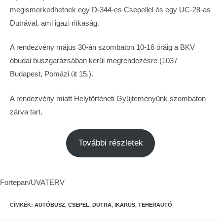
megismerkedhetnek egy D-344-es Csepellel és egy UC-28-as
Dutrával, ami igazi ritkaság.
A rendezvény május 30-án szombaton 10-16 óráig a BKV
óbudai buszgarázsában kerül megrendezésre (1037
Budapest, Pomázi út 15.).
A rendezvény miatt Helytörténeti Gyűjteményünk szombaton
zárva tart.
További részletek
Fortepan/UVATERV
CÍMKÉK:
AUTÓBUSZ
,
CSEPEL
,
DUTRA
,
IKARUS
,
TEHERAUTÓ