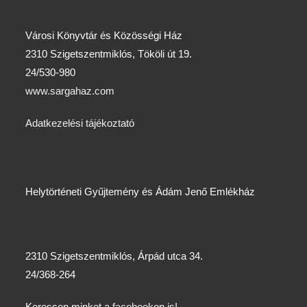
Városi Könyvtár és Közösségi Ház
2310 Szigetszentmiklós, Tököli út 19.
24/530-980
www.sargahaz.com
Adatkezelési tájékoztató
Helytörténeti Gyűjtemény és Ádám Jenő Emlékház
2310 Szigetszentmiklós, Árpád utca 34.
24/368-264
Keressen minket a
facebook
on is!