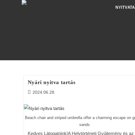
NYITVAT
Nyári nyitva tartás
2024.06.28.
Beach chair and striped umbrella offer a charming escape on g
sands
Kedves Látogatóink!A Helytörténeti Gyűjtemény és az