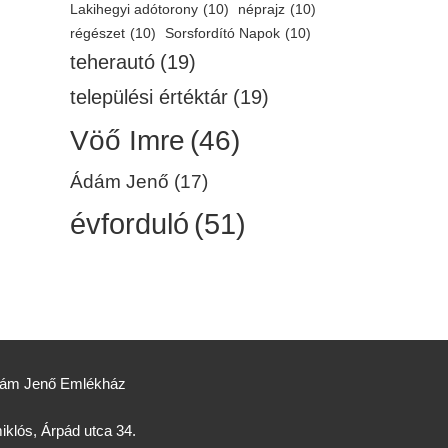
Lakihegyi adótorony
(10)
néprajz
(10)
régészet
(10)
Sorsfordító Napok
(10)
teherautó
(19)
települési értéktár
(19)
Vöő Imre
(46)
Ádám Jenő
(17)
évforduló
(51)
Ádám Jenő Emlékház
klós, Árpád utca 34.