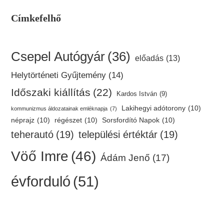
Címkefelhő
Csepel Autógyár
(36)
előadás
(13)
Helytörténeti Gyűjtemény
(14)
Időszaki kiállítás
(22)
Kardos István
(9)
Lakihegyi adótorony
(10)
kommunizmus áldozatainak emléknapja
(7)
néprajz
(10)
régészet
(10)
Sorsfordító Napok
(10)
teherautó
(19)
települési értéktár
(19)
Vöő Imre
(46)
Ádám Jenő
(17)
évforduló
(51)