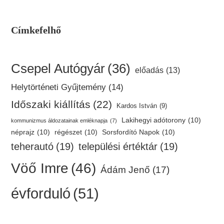
Címkefelhő
Csepel Autógyár
(36)
előadás
(13)
Helytörténeti Gyűjtemény
(14)
Időszaki kiállítás
(22)
Kardos István
(9)
Lakihegyi adótorony
(10)
kommunizmus áldozatainak emléknapja
(7)
néprajz
(10)
régészet
(10)
Sorsfordító Napok
(10)
teherautó
(19)
települési értéktár
(19)
Vöő Imre
(46)
Ádám Jenő
(17)
évforduló
(51)