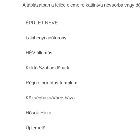
A táblázatban a fejléc elemeire kattintva névsorba vagy 
ÉPÜLET NEVE
Lakihegyi adótorony
HÉV-állomás
Kéktó Szabadidõpark
Régi református templom
Községháza/Városháza
Hõsök Háza
Új temetõ