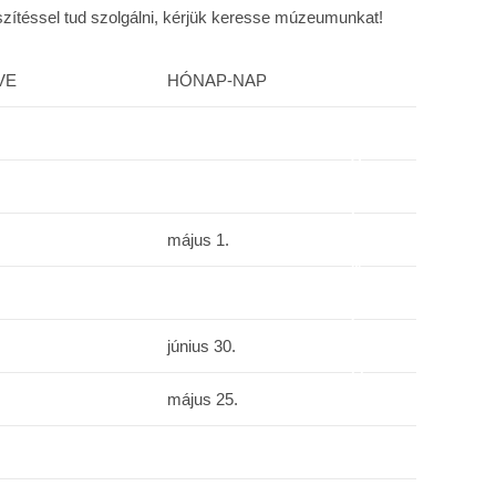
észítéssel tud szolgálni, kérjük keresse múzeumunkat!
VE
HÓNAP-NAP
május 1.
június 30.
május 25.