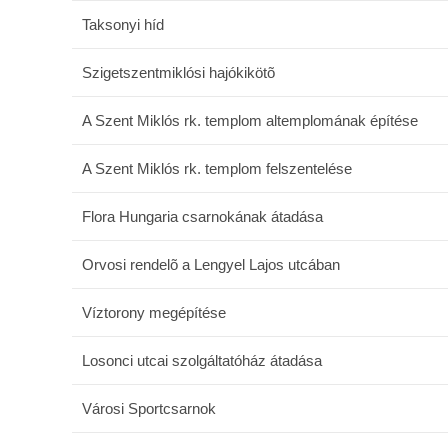
Taksonyi híd
Szigetszentmiklósi hajókikötõ
A Szent Miklós rk. templom altemplomának építése
A Szent Miklós rk. templom felszentelése
Flora Hungaria csarnokának átadása
Orvosi rendelõ a Lengyel Lajos utcában
Víztorony megépítése
Losonci utcai szolgáltatóház átadása
Városi Sportcsarnok