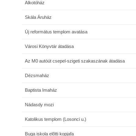
Alkotóház
Skála Áruház
Új református templom avatása
Városi Könyvtár átadása
Az M0 autóút csepel-szigeti szakaszának átadása
Dézsmaház
Baptista Imaház
Nádasdy mozi
Katolikus templom (Losonci u.)
Buga iskola elõtti kopjafa