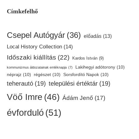
Címkefelhő
Csepel Autógyár
(36)
előadás
(13)
Local History Collection
(14)
Időszaki kiállítás
(22)
Kardos István
(9)
Lakihegyi adótorony
(10)
kommunizmus áldozatainak emléknapja
(7)
néprajz
(10)
régészet
(10)
Sorsfordító Napok
(10)
teherautó
(19)
települési értéktár
(19)
Vöő Imre
(46)
Ádám Jenő
(17)
évforduló
(51)