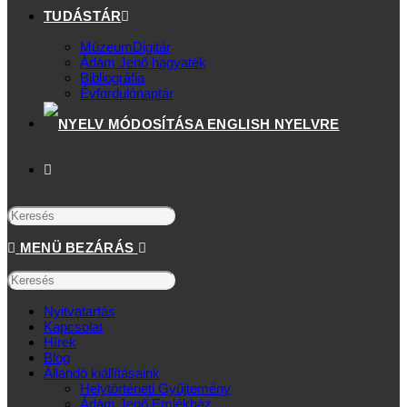
TUDÁSTÁR
MúzeumDigitár
Ádám Jenő hagyaték
Bibliográfia
Évfordulónaptár
MENÜ
BEZÁRÁS
Nyitvatartás
Kapcsolat
Hírek
Blog
Állandó kiállításaink
Helytörténeti Gyűjtemény
Ádám Jenő Emlékház