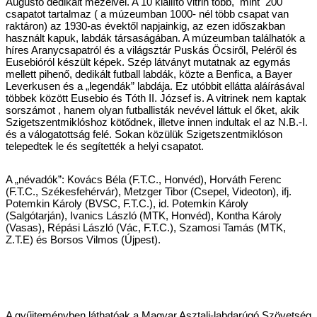
Augusto dedikált mezeivel. A 10 kiállító vitrin több, mint 200
csapatot tartalmaz ( a múzeumban 1000- nél több csapat van
raktáron) az 1930-as évektől napjainkig, az ezen időszakban
használt kapuk, labdák társaságában. A múzeumban találhatók a
híres Aranycsapatról és a világsztár Puskás Öcsiről, Peléről és
Eusebióról készült képek. Szép látványt mutatnak az egymás
mellett pihenő, dedikált futball labdák, közte a Benfica, a Bayer
Leverkusen és a „legendák” labdája. Ez utóbbit ellátta aláírásával
többek között Eusebio és Tóth II. József is. A vitrinek nem kaptak
sorszámot , hanem olyan futballisták nevével láttuk el őket, akik
Szigetszentmiklóshoz kötődnek, illetve innen indultak el az N.B.-I.
és a válogatottság felé. Sokan közülük Szigetszentmiklóson
telepedtek le és segítették a helyi csapatot.
A „névadók”: Kovács Béla (F.T.C., Honvéd), Horváth Ferenc
(F.T.C., Székesfehérvár), Metzger Tibor (Csepel, Videoton), ifj.
Potemkin Károly (BVSC, F.T.C.), id. Potemkin Károly
(Salgótarján), Ivanics László (MTK, Honvéd), Kontha Károly
(Vasas), Répási László (Vác, F.T.C.), Szamosi Tamás (MTK,
Z.T.E) és Borsos Vilmos (Újpest).
A gyűjteményben láthatóak a Magyar Asztali-labdarúgó Szövetség