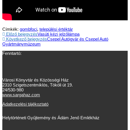
Címkék:
gombfoci
,
települési értéktár
Előző bejegyzés
Vasúti kézi jelzőlámpa
Következő bejegyzés
Csepel Autógyár és Csepel Autó
Gyártmánymúzeum
Fenntartó:
Városi Könyvtár és Közösségi Ház
2310 Szigetszentmiklós, Tököli út 19.
24/530-980
www.sargahaz.com
Adatkezelési tájékoztató
Helytörténeti Gyűjtemény és Ádám Jenő Emlékház