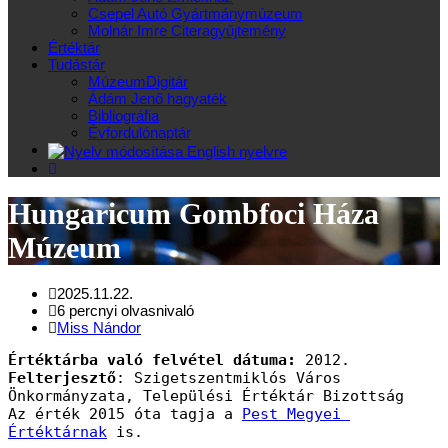
Csepel Autó Gyártmánymúzeum
Molnár Imre Citeragyűjtemény
Értéktár
Tudástár
MúzeumDigitár
Ádám Jenő hagyaték
Bibliográfia
Évfordulónaptár
Hungaricum Gombfoci Háza
Múzeum
2025.11.22.
6 percnyi olvasnivaló
Miss Nándor
Értéktárba való felvétel dátuma:
 2012.
Felterjesztő
: Szigetszentmiklós Város 
Önkormányzata, Települési Értéktár Bizottság
Az érték 2015 óta tagja a 
Pest Megyei 
Értéktárnak
 is.