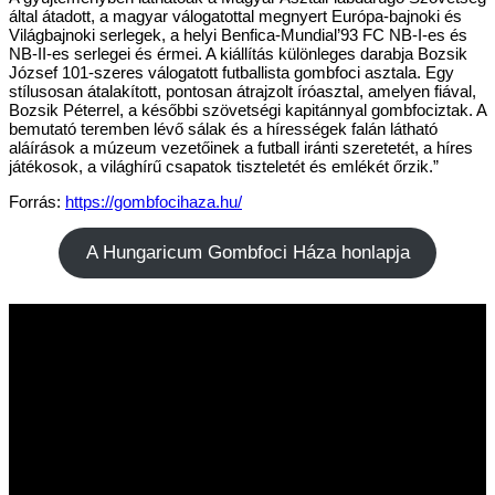
által átadott, a magyar válogatottal megnyert Európa-bajnoki és
Világbajnoki serlegek, a helyi Benfica-Mundial’93 FC NB-I-es és
NB-II-es serlegei és érmei. A kiállítás különleges darabja Bozsik
József 101-szeres válogatott futballista gombfoci asztala. Egy
stílusosan átalakított, pontosan átrajzolt íróasztal, amelyen fiával,
Bozsik Péterrel, a későbbi szövetségi kapitánnyal gombfociztak. A
bemutató teremben lévő sálak és a hírességek falán látható
aláírások a múzeum vezetőinek a futball iránti szeretetét, a híres
játékosok, a világhírű csapatok tiszteletét és emlékét őrzik.”
Forrás:
https://gombfocihaza.hu/
A Hungaricum Gombfoci Háza honlapja