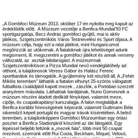
„A Gombfoci Múzeum 2013. október 17-én nyitotta meg kapuit az
érdeklődők előtt. A Múzeum vezetője a Benfica-Mundial’93 FC
sportigazgatója, Becz András gombfoci gyűjtő, mai is aktív
játékos, Szigetszentmiklós Város Testnevelési és Sport díjasa. A
múzeum célja, hogy ezt a népi játékot, mint Hungaricumot
megőrizzük az utókornak. A fiataloknak újra lehetőséget adunk
megismerni, ill. megszeretni a gombfoci játékot és annak verseny
változatát, az asztali-labdarúgást. A múzeumnak
Szigetszentmiklóson a Pizza Mundial nevű vendéglátóhely ad
otthont, a tulajdonosok Veress Gábor és Halász Ferenc
sportbarátok és támogatók. A gyűjtemény két részből áll. A „Fehér
Miklós teremben” láthatók a fiatalon elhunyt 25-szörös válogatott
futballista családjától kapott mezek , zászlók, a Portóban szerzett
aranyérem másolata. Láthatóak barátjának, Nuno Gomesnek a
múzeum részére átadott dedikált fényképei, valamint meze,
cipője, és csapatkapitányi karszalagja. A falon megtaláljuk a
Benfica korábbi hírességeinek képsorát, valamint Guttmann Béla
sikeredző képeit portugál és magyar írások kíséretében. A belső
teremben, a tulajdonképpeni Gombfoci Múzeumban egy óriási
poszter a Benfica Stadionjáról köszönti az ide látogatót. Egy
lépéssel beljebb feltűnik a „mezek fala”, több mint 50 csapat
mezével, szemünk előtt Rui Costa, Beckham, Miquel, Velosó,