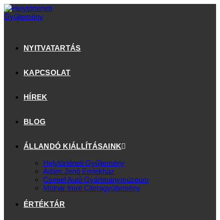
NYITVATARTÁS
KAPCSOLAT
HÍREK
BLOG
ÁLLANDÓ KIÁLLÍTÁSAINK
Helytörténeti Gyűjtemény
Ádám Jenő Emlékház
Csepel Autó Gyártmánymúzeum
Molnár Imre Citeragyűjtemény
ÉRTÉKTÁR