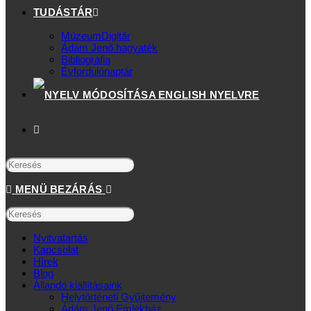
TUDÁSTÁR
MúzeumDigitár
Ádám Jenő hagyaték
Bibliográfia
Évfordulónaptár
MENÜ
BEZÁRÁS
Nyitvatartás
Kapcsolat
Hírek
Blog
Állandó kiállításaink
Helytörténeti Gyűjtemény
Ádám Jenő Emlékház