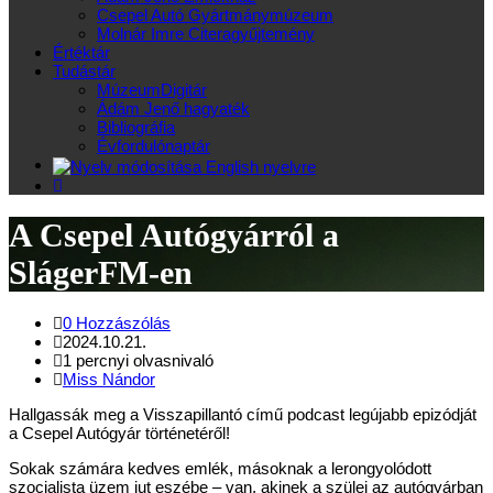
Csepel Autó Gyártmánymúzeum
Molnár Imre Citeragyűjtemény
Értéktár
Tudástár
MúzeumDigitár
Ádám Jenő hagyaték
Bibliográfia
Évfordulónaptár
A Csepel Autógyárról a
SlágerFM-en
0 Hozzászólás
2024.10.21.
1 percnyi olvasnivaló
Miss Nándor
Hallgassák meg a Visszapillantó című podcast legújabb epizódját
a Csepel Autógyár történetéről!
Sokak számára kedves emlék, másoknak a lerongyolódott
szocialista üzem jut eszébe – van, akinek a szülei az autógyárban