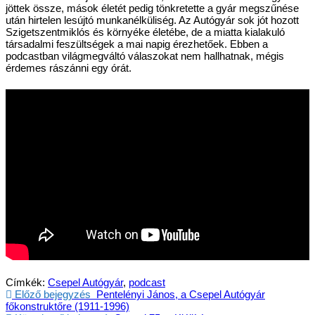
jöttek össze, mások életét pedig tönkretette a gyár megszűnése
után hirtelen lesújtó munkanélküliség. Az Autógyár sok jót hozott
Szigetszentmiklós és környéke életébe, de a miatta kialakuló
társadalmi feszültségek a mai napig érezhetőek. Ebben a
podcastban világmegváltó válaszokat nem hallhatnak, mégis
érdemes rászánni egy órát.
Címkék:
Csepel Autógyár
,
podcast
Előző bejegyzés
Pentelényi János, a Csepel Autógyár
főkonstruktőre (1911-1996)