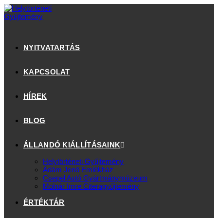
NYITVATARTÁS
KAPCSOLAT
HÍREK
BLOG
ÁLLANDÓ KIÁLLÍTÁSAINK
Helytörténeti Gyűjtemény
Ádám Jenő Emlékház
Csepel Autó Gyártmánymúzeum
Molnár Imre Citeragyűjtemény
ÉRTÉKTÁR