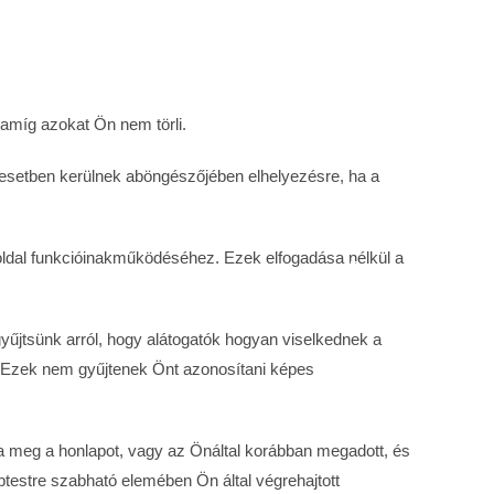
amíg azokat Ön nem törli.
z esetben kerülnek aböngészőjében elhelyezésre, ha a
oldal funkcióinakműködéséhez. Ezek elfogadása nélkül a
gyűjtsünk arról, hogy alátogatók hogyan viselkednek a
t. Ezek nem gyűjtenek Önt azonosítani képes
otta meg a honlapot, vagy az Önáltal korábban megadott, és
ébtestre szabható elemében Ön által végrehajtott