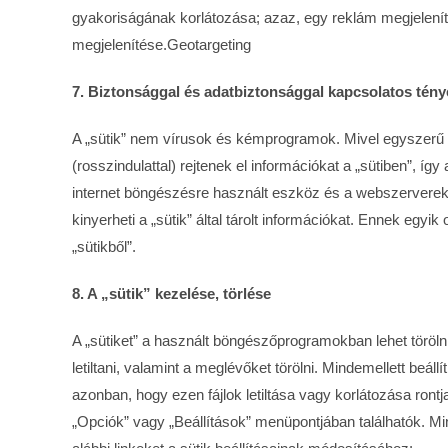
gyakoriságának korlátozása; azaz, egy reklám megjelení
megjelenítése.Geotargeting
7. Biztonsággal és adatbiztonsággal kapcsolatos tény
A „sütik” nem vírusok és kémprogramok. Mivel egyszerű s
(rosszindulattal) rejtenek el információkat a „sütiben”, í
internet böngészésre használt eszköz és a webszerverek
kinyerheti a „sütik” által tárolt információkat. Ennek egyi
„sütikből”.
8. A „sütik” kezelése, törlése
A „sütiket” a használt böngészőprogramokban lehet törölni
letiltani, valamint a meglévőket törölni. Mindemellett beál
azonban, hogy ezen fájlok letiltása vagy korlátozása ront
„Opciók” vagy „Beállítások” menüpontjában találhatók. Mi