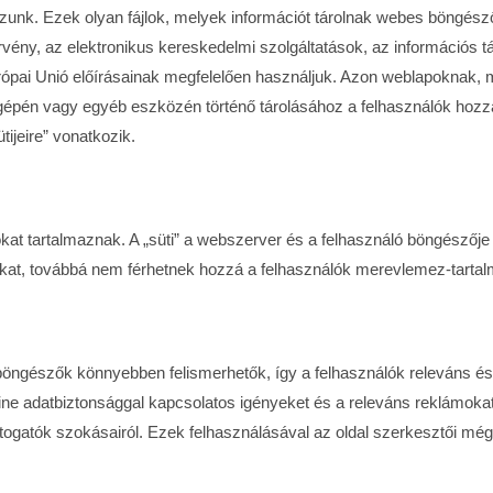
azunk. Ezek olyan fájlok, melyek információt tárolnak webes böngé
 törvény, az elektronikus kereskedelmi szolgáltatások, az információ
Európai Unió előírásainak megfelelően használjuk. Azon weblapoknak,
épén vagy egyéb eszközén történő tárolásához a felhasználók hozzájá
ijeire” vonatkozik.
okat tartalmaznak. A „süti” a webszerver és a felhasználó böngészőj
kat, továbbá nem férhetnek hozzá a felhasználók merevlemez-tarta
netböngészők könnyebben felismerhetők, így a felhasználók releváns é
ine adatbiztonsággal kapcsolatos igényeket és a releváns reklámokat.
látogatók szokásairól. Ezek felhasználásával az oldal szerkesztői mé