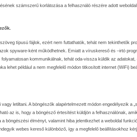
tésének számszerű korlátozása a felhasználó részére adott webolda
ezők.
zöveg típusú fájlok, ezért nem futtathatók, tehát nem tekinthetők 
gy azok spyware-ként működhetnek. Emiatt a víruskereső és –irtó progr
 folyamatosan kommunikálnak, tehát oda-vissza küldik az adatokat, 
k oka lehet például a nem megfelelő módon titkosított internet (WiFi) be
 vagy letiltani. A böngészők alapértelmezett módon engedélyezik a „sü
lítható az is, hogy a böngésző értesítést küldjön a felhasználónak, am
ja a böngészési élményt, valamint hiba jelentkezhet a weboldal funkci
ndegyik webes kereső különböző, így a megfelelő beállításokhoz kérjü