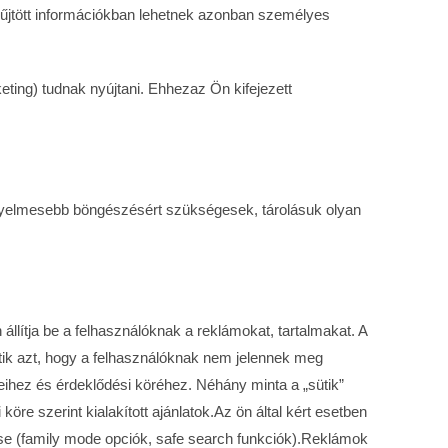
yűjtött információkban lehetnek azonban személyes
ting) tudnak nyújtani. Ehhezaz Ön kifejezett
kényelmesebb böngészésért szükségesek, tárolásuk olyan
lítja be a felhasználóknak a reklámokat, tartalmakat. A
lentik azt, hogy a felhasználóknak nem jelennek meg
ihez és érdeklődési köréhez. Néhány minta a „sütik”
öre szerint kialakított ajánlatok.Az ön által kért esetben
e (family mode opciók, safe search funkciók).Reklámok