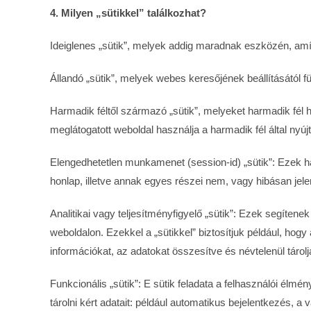
4. Milyen „sütikkel” találkozhat?
Ideiglenes „sütik”, melyek addig maradnak eszközén, amí
Állandó „sütik”, melyek webes keresőjének beállításától
Harmadik féltől származó „sütik”, melyeket harmadik fél 
meglátogatott weboldal használja a harmadik fél által nyújt
Elengedhetetlen munkamenet (session-id) „sütik”: Ezek h
honlap, illetve annak egyes részei nem, vagy hibásan jel
Analitikai vagy teljesítményfigyelő „sütik”: Ezek segíten
weboldalon. Ezekkel a „sütikkel” biztosítjuk például, ho
információkat, az adatokat összesítve és névtelenül tároljá
Funkcionális „sütik”: E sütik feladata a felhasználói élmé
tárolni kért adatait: például automatikus bejelentkezés, 