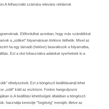
lon.A felhasználó számára releváns reklámok
programoknak. Előfordulhat azonban, hogy más szándékkal
amok a „sütiket” folyamatosan törlésre ítélhetik. Mivel az
ezért ha egy támadó (hekker) beavatkozik a folyamatba,
állítás. Ezt a rést kihasználva adatokat nyerhetnek ki a
tik” elhelyezését. Ezt a böngésző beállításainál lehet
ikor „sütit” küld az eszközre. Fontos hangsúlyozni
ójában is.A beállítási lehetőségek általában a böngésző
k. használja keresője “Segítség” menüjét, illetve az