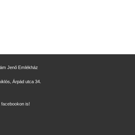
Ádám Jenő Emlékház
klós, Árpád utca 34.
a
facebook
on is!