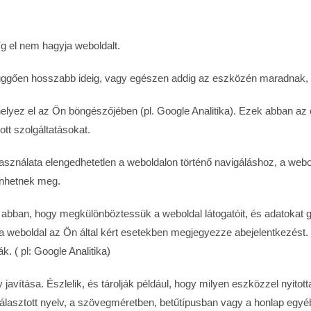
g el nem hagyja weboldalt.
 függően hosszabb ideig, vagy egészen addig az eszközén maradnak, 
helyez el az Ön böngészőjében (pl. Google Analitika). Ezek abban a
ott szolgáltatásokat.
asználata elengedhetetlen a weboldalon történő navigáláshoz, a web
enhetnek meg.
ek abban, hogy megkülönböztessük a weboldal látogatóit, és adatokat 
gy a weboldal az Ön által kért esetekben megjegyezze abejelentkezés
k. ( pl: Google Analitika)
ny javítása. Észlelik, és tárolják például, hogy milyen eszközzel nyit
a választott nyelv, a szövegméretben, betűtípusban vagy a honlap egy