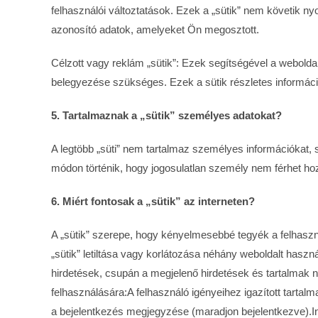
felhasználói változtatások. Ezek a „sütik” nem követik 
azonosító adatok, amelyeket Ön megosztott.
Célzott vagy reklám „sütik”: Ezek segítségével a webolda
belegyezése szükséges. Ezek a sütik részletes informáci
5. Tartalmaznak a „sütik” személyes adatokat?
A legtöbb „süti” nem tartalmaz személyes információkat,
módon történik, hogy jogosulatlan személy nem férhet ho
6. Miért fontosak a „sütik” az interneten?
A „sütik” szerepe, hogy kényelmesebbé tegyék a felhaszn
„sütik” letiltása vagy korlátozása néhány weboldalt haszná
hirdetések, csupán a megjelenő hirdetések és tartalmak 
felhasználására:A felhasználó igényeihez igazított tartalm
a bejelentkezés megjegyzése (maradjon bejelentkezve).