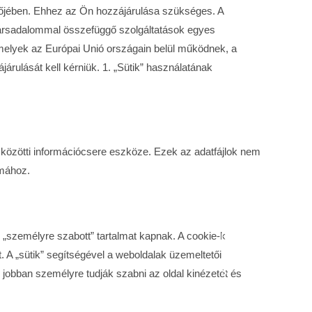
szőjében. Ehhez az Ön hozzájárulása szükséges. A
s társadalommal összefüggő szolgáltatások egyes
 melyek az Európai Unió országain belül működnek, a
rulását kell kérniük. 1. „Sütik” használatának
e közötti információcsere eszköze. Ezek az adatfájlok nem
lmához.
s „személyre szabott” tartalmat kapnak. A cookie-k
 A „sütik” segítségével a weboldalak üzemeltetői
g jobban személyre tudják szabni az oldal kinézetét és