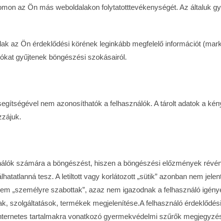
nyomon az Ön más weboldalakon folytatotttevékenységét. Az általuk g
lak az Ön érdeklődési körének leginkább megfelelő információt (marke
ókat gyűjtenek böngészési szokásairól.
 segítségével nem azonosíthatók a felhasználók. A tárolt adatok a 
zzájuk.
álók számára a böngészést, hiszen a böngészési előzmények révén ál
lhatatlanná tesz. A letiltott vagy korlátozott „sütik” azonban nem je
nem „személyre szabottak”, azaz nem igazodnak a felhasználó igénye
ak, szolgáltatások, termékek megjelenítése.A felhasználó érdeklődési k
Internetes tartalmakra vonatkozó gyermekvédelmi szűrők megjegyzés