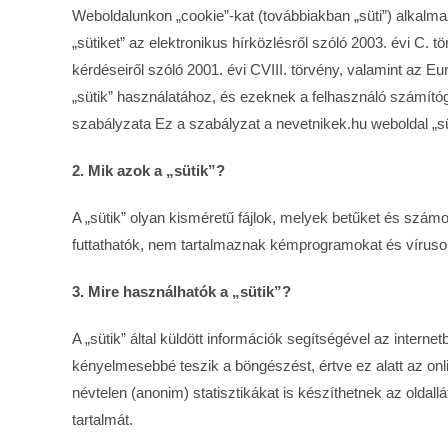
Weboldalunkon „cookie”-kat (továbbiakban „süti”) alkalm
„sütiket” az elektronikus hírközlésről szóló 2003. évi C.
kérdéseiről szóló 2001. évi CVIII. törvény, valamint az 
„sütik” használatához, és ezeknek a felhasználó számítóg
szabályzata Ez a szabályzat a nevetnikek.hu weboldal „süt
2. Mik azok a „sütik”?
A „sütik” olyan kisméretű fájlok, melyek betűket és szám
futtathatók, nem tartalmaznak kémprogramokat és víruso
3. Mire használhatók a „sütik”?
A „sütik” által küldött információk segítségével az inter
kényelmesebbé teszik a böngészést, értve ez alatt az onl
névtelen (anonim) statisztikákat is készíthetnek az oldal
tartalmát.