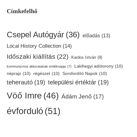
Címkefelhő
Csepel Autógyár
(36)
előadás
(13)
Local History Collection
(14)
Időszaki kiállítás
(22)
Kardos István
(9)
Lakihegyi adótorony
(10)
kommunizmus áldozatainak emléknapja
(7)
néprajz
(10)
régészet
(10)
Sorsfordító Napok
(10)
teherautó
(19)
települési értéktár
(19)
Vöő Imre
(46)
Ádám Jenő
(17)
évforduló
(51)