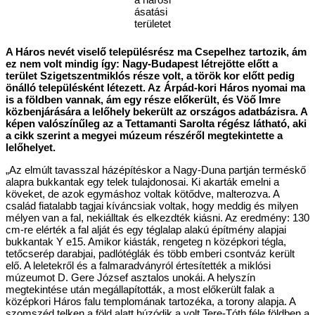
ásatási
területet
A Háros nevét viselő településrész ma Csepelhez tartozik, ám
ez nem volt mindig így: Nagy-Budapest létrejötte előtt a
terület Szigetszentmiklós része volt, a török kor előtt pedig
önálló településként létezett. Az Árpád-kori Háros nyomai ma
is a földben vannak, ám egy része előkerült, és Vöő Imre
közbenjárására a lelőhely bekerült az országos adatbázisra. A
képen valószínűleg az a Tettamanti Sarolta régész látható, aki
a cikk szerint a megyei múzeum részéről megtekintette a
lelőhelyet.
„Az elmúlt tavasszal házépítéskor a Nagy-Duna partján terméskő
alapra bukkantak egy telek tulajdonosai. Ki akarták emelni a
köveket, de azok egymáshoz voltak kötődve, malterozva. A
család fiatalabb tagjai kíváncsiak voltak, hogy meddig és milyen
mélyen van a fal, nekiálltak és elkezdték kiásni. Az eredmény: 130
cm-re elérték a fal alját és egy téglalap alakú építmény alapjai
bukkantak Y e15. Amikor kiásták, rengeteg n középkori tégla,
tetőcserép darabjai, padlótéglák és több emberi csontváz került
elő. A leletekről és a falmaradványról értesítették a miklósi
múzeumot D. Gere József asztalos unokái. A helyszín
megtekintése után megállapították, a most előkerült falak a
középkori Háros falu templomának tartozéka, a torony alapja. A
szomszéd telken a föld alatt húzódik a volt Tere-Tóth féle földben a