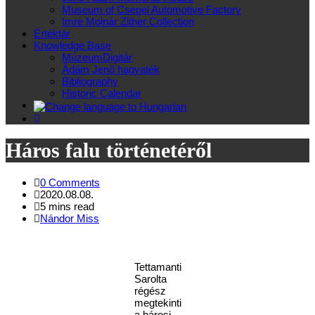
Museum of Csepel Automotive Factory
Imre Molnár Zither Collection
Értéktár
Knowledge Base
MúzeumDigitár
Ádám Jenő hagyaték
Bibliography
Historic Calendar
Háros falu történetéről
0 Comments
2020.08.08.
5 mins read
Nándor Miss
Tettamanti
Sarolta
régész
megtekinti
a hárosi