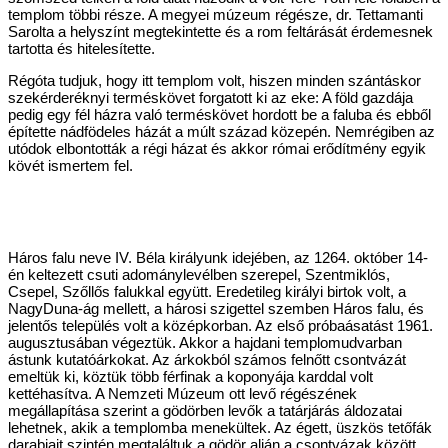
templom többi része. A megyei múzeum régésze, dr. Tettamanti
Sarolta a helyszínt megtekintette és a rom feltárását érdemesnek
tartotta és hitelesítette.
Régóta tudjuk, hogy itt templom volt, hiszen minden szántáskor
szekérderéknyi terméskövet forgatott ki az eke: A föld gazdája
pedig egy fél házra való terméskövet hordott be a faluba és ebből
építette nádfödeles házát a múlt század közepén. Nemrégiben az
utódok elbontották a régi házat és akkor római erődítmény egyik
kövét ismertem fel.
Háros falu neve IV. Béla királyunk idejében, az 1264. október 14-
én keltezett csuti adománylevélben szerepel, Szentmiklós,
Csepel, Szőllős falukkal együtt. Eredetileg királyi birtok volt, a
NagyDuna-ág mellett, a hárosi szigettel szemben Háros falu, és
jelentős település volt a középkorban. Az első próbaásatást 1961.
augusztusában végeztük. Akkor a hajdani templomudvarban
ástunk kutatóárkokat. Az árkokból számos felnőtt csontvázát
emeltük ki, köztük több férfinak a koponyája karddal volt
kettéhasítva. A Nemzeti Múzeum ott levő régészének
megállapítása szerint a gödörben levők a tatárjárás áldozatai
lehetnek, akik a templomba menekültek. Az égett, üszkös tetőfák
darabjait szintén megtaláltuk a gödör alján a csontvázak között.