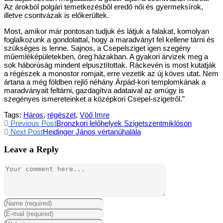
Az árokból polgári temetkezésből eredő női és gyermeksírok,
illetve csontvázak is előkerültek.
Most, amikor már pontosan tudjuk és látjuk a falakat, komolyan
foglalkozunk a gondolattal, hogy a maradványt fel kellene tárni és
szükséges is lenne. Sajnos, a Csepelsziget igen szegény
műemléképületekben, öreg házakban. A gyakori árvizek meg a
sok háborúság mindent elpusztítottak. Ráckevén is most kutatják
a régészek a monostor romjait, erre vezetik az új köves utat. Nem
ártana a még földben rejlő néhány Árpád-kori templomkának a
maradványait feltárni, gazdagítva adataival az amúgy is
szegényes ismereteinket a középkori Csepel-szigetről.”
Tags:
Háros
,
régészet
,
Vöő Imre
Previous Post
Bronzkori lelőhelyek Szigetszentmiklóson
Next Post
Heidinger János vértanúhalála
Leave a Reply