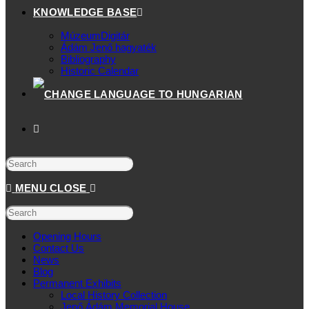
KNOWLEDGE BASE
MúzeumDigitár
Ádám Jenő hagyaték
Bibliography
Historic Calendar
MENU
CLOSE
Opening Hours
Contact Us
News
Blog
Permanent Exhibits
Local History Collection
Jenő Ádám Memorial House