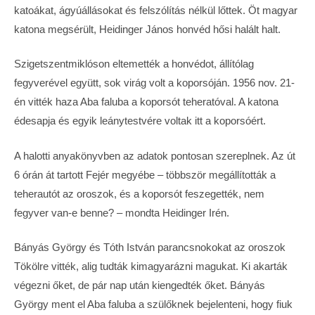
katoákat, ágyúállásokat és felszólítás nélkül lőttek. Öt magyar
katona megsérült, Heidinger János honvéd hősi halált halt.
Szigetszentmiklóson eltemették a honvédot, állítólag
fegyverével együtt, sok virág volt a koporsóján. 1956 nov. 21-
én vitték haza Aba faluba a koporsót teheratóval. A katona
édesapja és egyik leánytestvére voltak itt a koporsóért.
A halotti anyakönyvben az adatok pontosan szereplnek. Az út
6 órán át tartott Fejér megyébe – többször megállították a
teherautót az oroszok, és a koporsót feszegették, nem
fegyver van-e benne? – mondta Heidinger Irén.
Bányás György és Tóth István parancsnokokat az oroszok
Tökölre vitték, alig tudták kimagyarázni magukat. Ki akarták
végezni őket, de pár nap után kiengedték őket. Bányás
György ment el Aba faluba a szülőknek bejelenteni, hogy fiuk