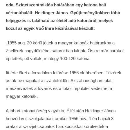
oda. Szigetszentmiklós határában egy katona halt
vértanúhalált: Heidinger János. Gyűjteményünkben több
feljegyzés is található az életét adó katonáról, melyek
közül az egyik Vöő Imre kézírásával készült:
„1955 aug. 20 körül jöttek a magyar katonák határunkba a
Zsellérek nagydűlőjébe, sátorokban laktak. Őszre már barakot
építettek, ott voltak, mintegy 100-120 katona.
Itt érte őket a forradalom kitörése 1956 októberében. Tüzérek
ásták be magukat a szántóföldön. A szabadságharc alatt
meszervezték a főváros és a tököli repülőtér védelmét a
magyar katonák.
A tábort katonai őrség vigyázta. Éjfél után Heidinger János
honvéd volt szolgálatban, amikor 1956 nov. 4-én hajnali 3
órakor a szovjet csapatok harckocsikkal körülvették a