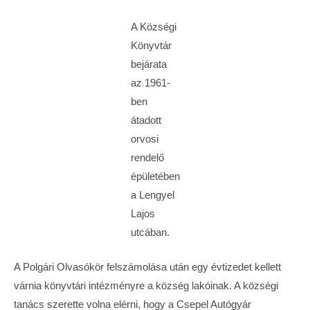
A Községi
Könyvtár
bejárata
az 1961-
ben
átadott
orvosi
rendelő
épületében
a Lengyel
Lajos
utcában.
A Polgári Olvasókör felszámolása után egy évtizedet kellett
várnia könyvtári intézményre a község lakóinak. A községi
tanács szerette volna elérni, hogy a Csepel Autógyár