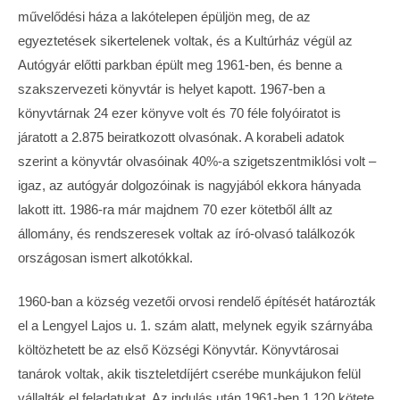
művelődési háza a lakótelepen épüljön meg, de az
egyeztetések sikertelenek voltak, és a Kultúrház végül az
Autógyár előtti parkban épült meg 1961-ben, és benne a
szakszervezeti könyvtár is helyet kapott. 1967-ben a
könyvtárnak 24 ezer könyve volt és 70 féle folyóiratot is
járatott a 2.875 beiratkozott olvasónak. A korabeli adatok
szerint a könyvtár olvasóinak 40%-a szigetszentmiklósi volt –
igaz, az autógyár dolgozóinak is nagyjából ekkora hányada
lakott itt. 1986-ra már majdnem 70 ezer kötetből állt az
állomány, és rendszeresek voltak az író-olvasó találkozók
országosan ismert alkotókkal.
1960-ban a község vezetői orvosi rendelő építését határozták
el a Lengyel Lajos u. 1. szám alatt, melynek egyik szárnyába
költözhetett be az első Községi Könyvtár. Könyvtárosai
tanárok voltak, akik tiszteletdíjért cserébe munkájukon felül
vállalták el feladatukat. Az indulás után 1961-ben 1.120 kötete