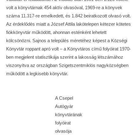
volt a könyvtárnak 454 aktív olvasóval, 1969-re a könyvek
száma 11.317-re emelkedett, és 1.842 beiratkozott olvasó volt.
Az érdeklődés miatt a József Attila lakótelepen kétezer kötetes
fiókkönyvtár működött, ahonnan esténként lehetett
kölcsönözni. Sajnos a település méretéhez képest a Községi
Könyvtár roppant apró volt – a Könyvtáros című folyóirat 1970-
ben megjelent statisztikája szerint a lakosság létszámához
viszonyítva az országban Szigetszentmiklós nagyközségben
működött a legkisebb könyvtár.
A Csepel
Autógyár
könyvtárának
folyóirat
olvasója