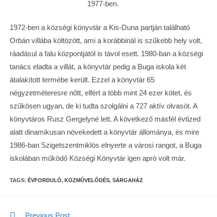
1977-ben.
1972-ben a községi könyvtár a Kis-Duna partján található
Orbán villába költözött, ami a korábbinál is szűkebb hely volt,
ráadásul a falu központjától is távol esett. 1980-ban a községi
tanács eladta a villát, a könyvtár pedig a Buga iskola két
átalakított termébe került. Ezzel a könyvtár 65
négyzetméteresre nőtt, elfért a több mint 24 ezer kötet, és
szűkösen ugyan, de ki tudta szolgálni a 727 aktív olvasót. A
könyvtáros Rusz Gergelyné lett. A következő másfél évtized
alatt dinamikusan növekedett a könyvtár állománya, és mire
1986-ban Szigetszentmiklós elnyerte a városi rangot, a Buga
iskolában működő Községi Könyvtár igen apró volt már.
TAGS:
ÉVFORDULÓ
,
KÖZMŰVELŐDÉS
,
SÁRGAHÁZ
Previous Post