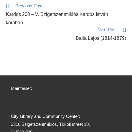
Previous Post
Kardos 200 – V. Szigetszentmiklós Kardos István
korában
Next Post
Balla Lajos (1814-1879)
Maintainer:
City Library and Community Center:
2310 Szigetszentmiklós, Tököli street 19.