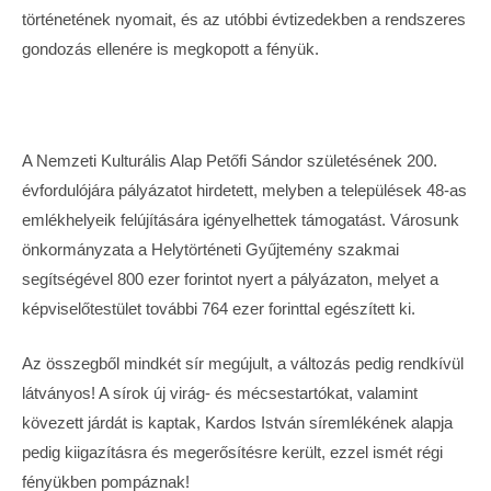
történetének nyomait, és az utóbbi évtizedekben a rendszeres
gondozás ellenére is megkopott a fényük.
A Nemzeti Kulturális Alap Petőfi Sándor születésének 200.
évfordulójára pályázatot hirdetett, melyben a települések 48-as
emlékhelyeik felújítására igényelhettek támogatást. Városunk
önkormányzata a Helytörténeti Gyűjtemény szakmai
segítségével 800 ezer forintot nyert a pályázaton, melyet a
képviselőtestület további 764 ezer forinttal egészített ki.
Az összegből mindkét sír megújult, a változás pedig rendkívül
látványos! A sírok új virág- és mécsestartókat, valamint
kövezett járdát is kaptak, Kardos István síremlékének alapja
pedig kiigazításra és megerősítésre került, ezzel ismét régi
fényükben pompáznak!