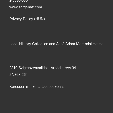
24/530-980
www.sargahaz.com
Privacy Policy (HUN)
Local History Collection and Jenő Ádám Memorial House
2310 Szigetszentmiklós, Árpád street 34.
24/368-264
Keressen minket a
facebook
on is!