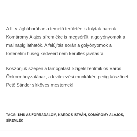
A II. világháborúban a temető területén is folytak harcok.
Komáromy Alajos síremléke is megsérült, a golyónyomok a
mai napig láthatók. A felújítás során a golyónyomok a
történelmi hűség kedvéért nem kerültek javításra.
Köszönjük szépen a támogatást Szigetszentmiklós Város
Önkormányzatának, a kivitelezési munkákért pedig köszönet
Pető Sándor sírköves mesternek!
TAGS:
1848-AS FORRADALOM
,
KARDOS ISTVÁN
,
KOMÁROMY ALAJOS
,
SÍREMLÉK