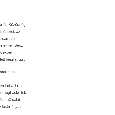
ár és Közösségi
hátterét, az
dióamatőr
retekkel! Becz
évekbeli
tt bepillantást.
hamarosan
n tartja. Lupa
nt meghackelték
ó című dalát
 A festmény a