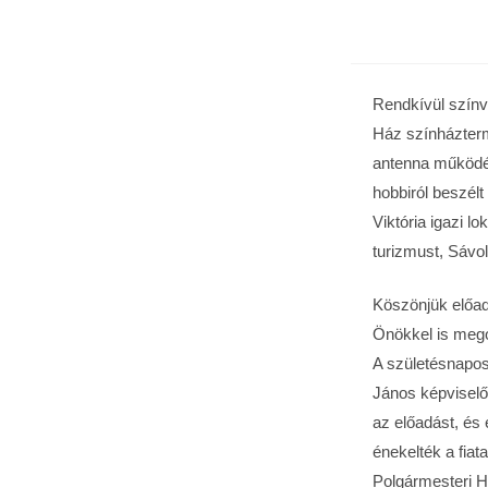
Rendkívül színv
Ház színházterm
antenna működés
hobbiról beszél
Viktória igazi l
turizmust, Sávol
Köszönjük előad
Önökkel is meg
A születésnapos
János képviselő
az előadást, és
énekelték a fiat
Polgármesteri H