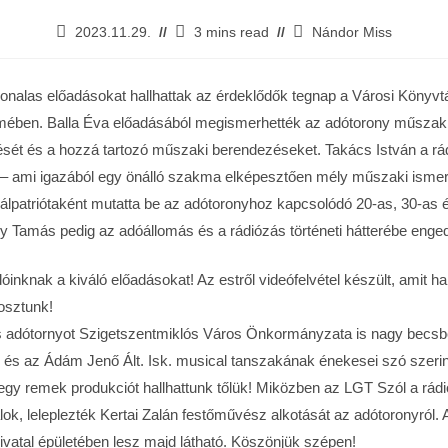
2023.11.29.
3 mins read
Nándor Miss
onalas előadásokat hallhattak az érdeklődők tegnap a Városi Könyvt
ében. Balla Éva előadásából megismerhették az adótorony műszaki 
ét és a hozzá tartozó műszaki berendezéseket. Takács István a rá
t – ami igazából egy önálló szakma elképesztően mély műszaki isme
okálpatriótaként mutatta be az adótoronyhoz kapcsolódó 20-as, 30-as 
y Tamás pedig az adóállomás és a rádiózás történeti hátterébe engede
óinknak a kiváló előadásokat! Az estről videófelvétel készült, amit 
osztunk!
 adótornyot Szigetszentmiklós Város Önkormányzata is nagy becsbe
 és az Ádám Jenő Ált. Isk. musical tanszakának énekesei szó szeri
 egy remek produkciót hallhattunk tőlük! Miközben az LGT Szól a rádi
alok, leleplezték Kertai Zalán festőművész alkotását az adótoronyról.
ivatal épületében lesz majd látható. Köszönjük szépen!