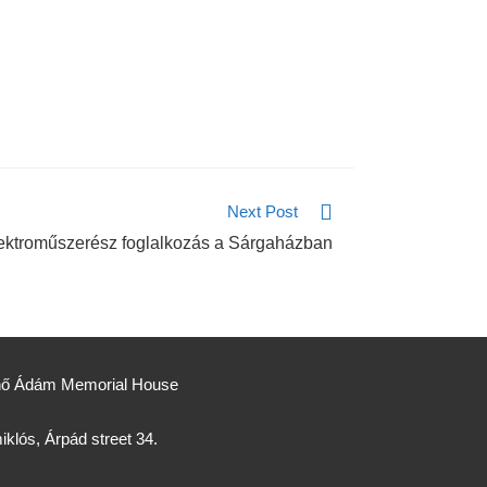
Next Post
ektroműszerész foglalkozás a Sárgaházban
Jenő Ádám Memorial House
klós, Árpád street 34.