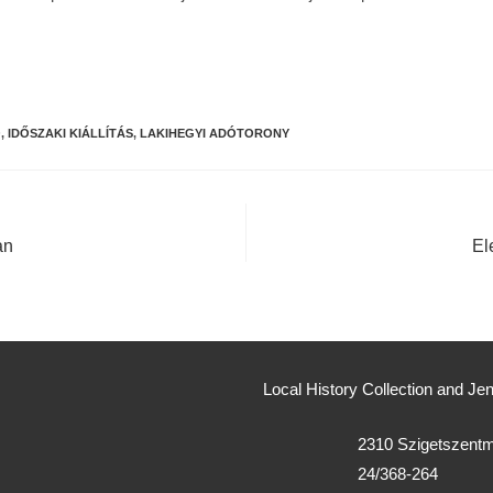
Ó
,
IDŐSZAKI KIÁLLÍTÁS
,
LAKIHEGYI ADÓTORONY
an
El
Local History Collection and 
2310 Szigetszentmi
24/368-264