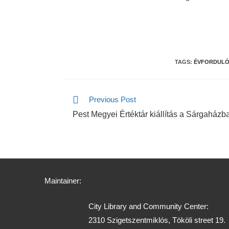
TAGS:
ÉVFORDUL
Previous Post
Pest Megyei Értéktár kiállítás a Sárgaházb
Maintainer:
City Library and Community Center:
2310 Szigetszentmiklós, Tököli street 19.