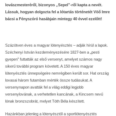
lovászmesteréről, bizonyos „Sepel”-ről kapta a nevét.
Lássuk, hogyan dolgozta fel a lótartás történetét Vöő Imre
bácsi a Fényszóró hasábjain mintegy 40 évvel ezelőtt!
Százötven éves a magyar lótenyésztés – adják hírül a lapok.
Széchenyi István kezdeményezésére 1827-ben a „pesti
gyepen” futtatták az első versenyt, amelyet számos nagy
sikerű további program követett. A 150 éves magyar
lótenyésztés ünnepségeire nemrégiben került sor. Hat ország
lovasai három futamban mérték össze tudásukat. A
versenynapon avatták fel a világ eddigi legjobb
versenylovának, a verhetetlen kancának, a Kincsem nevű
lónak bronzszobrát, melyet Tóth Béla készített.
Hazánkban jelenleg a lótenyésztől a sportlótenyésztés