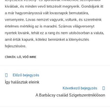
kiválóak, és minden vevő tetszését megnyerik. Gondoljunk itt
a már hagyományossá vált lovasnapok bemutatóira,
versenyeire. Lovas nemzet vagyunk, voltunk, és szeretnénk
értelmes mértékig az is maradni. Számos világversenyt
nyertek lovaink, tehát ez a rang és nem utolsósorban a valuta,
amit értük kapunk, kötelez bennünket a lótenyésztés
fejlesztésére.
CÍMKÉK:
LÓ
,
VÖŐ IMRE
Előző bejegyzés
Így halásztak eleink
Következő bejegyzés
A Barbácsy család Szigetszentmiklóson