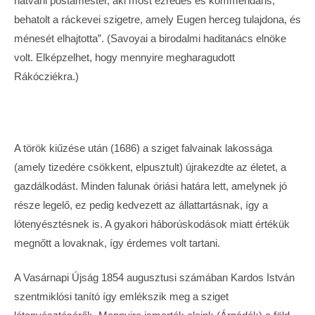
hatvani postamester, aki most ezredes és kommendáns,
behatolt a ráckevei szigetre, amely Eugen herceg tulajdona, és
ménesét elhajtotta”. (Savoyai a birodalmi haditanács elnöke
volt. Elképzelhet, hogy mennyire megharagudott
Rákócziékra.)
A török kiűzése után (1686) a sziget falvainak lakossága
(amely tizedére csökkent, elpusztult) újrakezdte az életet, a
gazdálkodást. Minden falunak óriási határa lett, amelynek jó
része legelő, ez pedig kedvezett az állattartásnak, így a
lótenyésztésnek is. A gyakori háborúskodások miatt értékük
megnőtt a lovaknak, így érdemes volt tartani.
A Vasárnapi Újság 1854 augusztusi számában Kardos István
szentmiklósi tanító így emlékszik meg a sziget