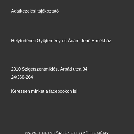
Adatkezelési tájékoztató
Helytörténeti Gyűjtemény és Ádám Jenő Emlékház
2310 Szigetszentmiklós, Árpád utca 34.
24/368-264
Keressen minket a
facebook
on is!
©2026 | HELYTÖRTÉNETI GYŰJTEMÉNY