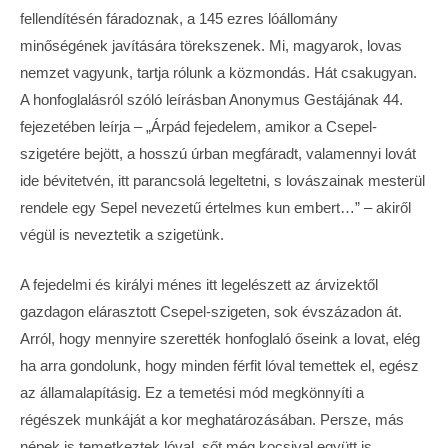
fellendítésén fáradoznak, a 145 ezres lóállomány
minőségének javítására törekszenek. Mi, magyarok, lovas
nemzet vagyunk, tartja rólunk a közmondás. Hát csakugyan.
A honfoglalásról szóló leírásban Anonymus Gestájának 44.
fejezetében leírja – „Árpád fejedelem, amikor a Csepel-
szigetére bejött, a hosszú úrban megfáradt, valamennyi lovát
ide bévitetvén, itt parancsolá legeltetni, s lovászainak mesterül
rendele egy Sepel nevezetű értelmes kun embert…” – akiről
végül is neveztetik a szigetünk.
A fejedelmi és királyi ménes itt legelészett az árvizektől
gazdagon elárasztott Csepel-szigeten, sok évszázadon át.
Arról, hogy mennyire szerették honfoglaló őseink a lovat, elég
ha arra gondolunk, hogy minden férfit lóval temettek el, egész
az államalapításig. Ez a temetési mód megkönnyíti a
régészek munkáját a kor meghatározásában. Persze, más
népek is temetkeztek lóval, sőt még kocsival együtt is.