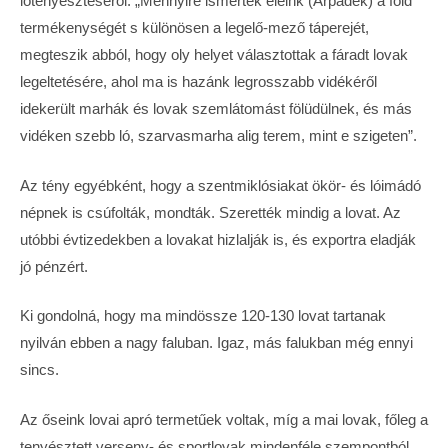
lótenyésztéséről: „Mennyire ismerték eleink (Árpádék) a föld
termékenységét s különösen a legelő-mező táperejét,
megteszik abból, hogy oly helyet választottak a fáradt lovak
legeltetésére, ahol ma is hazánk legrosszabb vidékéről
idekerült marhák és lovak szemlátomást fölüdülnek, és más
vidéken szebb ló, szarvasmarha alig terem, mint e szigeten”.
Az tény egyébként, hogy a szentmiklósiakat ökör- és lóimádó
népnek is csúfolták, mondták. Szerették mindig a lovat. Az
utóbbi évtizedekben a lovakat hizlalják is, és exportra eladják
jó pénzért.
Ki gondolná, hogy ma mindössze 120-130 lovat tartanak
nyilván ebben a nagy faluban. Igaz, más falukban még ennyi
sincs.
Az őseink lovai apró termetűek voltak, míg a mai lovak, főleg a
tenyésztett verseny- és sportlovak mindenféle szempontból