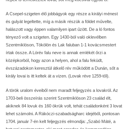
A Csepel-szigeten élő jobbágyok egy része a királyi ménest
és gulyát legeltette, míg a másik részük a földet művelte,
halászott vagy éppen valamilyen ipart űzött. De a ló fontos
tényező volt a szigeten. Egy 1430-ból való oklevélben
Szentmiklóson, Tökölön és Lak faluban 1-1 kovácsmestert
írtak össze. A Lórév falu neve is annak emlékét őrzi a
középkorból, hogy azon a helyen, ahol a falu feküdt,
évszázadokon keresztül átkelő rév működött a Dunán, sőt a
király lovai is itt keltek át a vizen. (Lovak réve 1259-től).
A török uralom éveiből nem maradt feljegyzés a lovakról. Az
1703-beli összeírás szerint Szentmiklóson 23 család élt,
akiknek 84 lovuk és 160 ökrük volt, tehát családonként 3 lovat
lehet számolni. A Rákóczi-szabadságharc idejéből, pontosan
1704. január 7-én kelt feljegyzés elmondja: „Szabó Máté, a