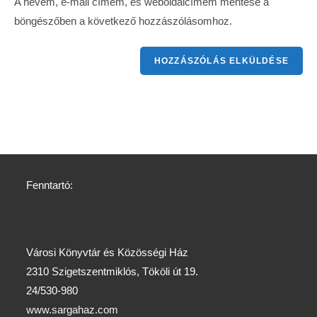
A nevem, e-mail címem, és weboldalcímem mentése a
böngészőben a következő hozzászólásomhoz.
Fenntartó:
Városi Könyvtár és Közösségi Ház
2310 Szigetszentmiklós, Tököli út 19.
24/530-980
www.sargahaz.com