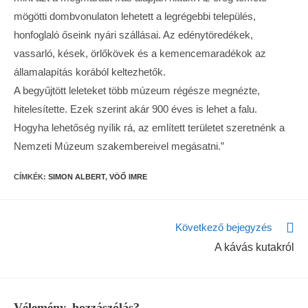
mögötti dombvonulaton lehetett a legrégebbi település,
honfoglaló őseink nyári szállásai. Az edénytöredékek,
vassarló, kések, örlőkövek és a kemencemaradékok az
államalapítás korából keltezhetők.
A begyűjtött leleteket több múzeum régésze megnézte,
hitelesítette. Ezek szerint akár 900 éves is lehet a falu.
Hogyha lehetőség nyílik rá, az említett területet szeretnénk a
Nemzeti Múzeum szakembereivel megásatni.”
CÍMKÉK:
SIMON ALBERT
,
VÖŐ IMRE
Következő bejegyzés
A kávás kutakról
Vélemény, hozzászólás?