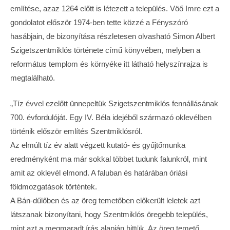
említése, azaz 1264 előtt is létezett a település. Vöő Imre ezt a
gondolatot először 1974-ben tette közzé a Fényszóró
hasábjain, de bizonyítása részletesen olvasható Simon Albert
Szigetszentmiklós története című könyvében, melyben a
református templom és környéke itt látható helyszínrajza is
megtalálható.
„Tíz évvel ezelőtt ünnepeltük Szigetszentmiklós fennállásának
700. évfordulóját. Egy IV. Béla idejéből származó oklevélben
történik először említés Szentmiklósról.
Az elmúlt tíz év alatt végzett kutató- és gyűjtőmunka
eredményként ma már sokkal többet tudunk falunkról, mint
amit az oklevél elmond. A faluban és határában óriási
földmozgatások történtek.
A Bán-dűlőben és az öreg temetőben előkerült leletek azt
látszanak bizonyítani, hogy Szentmiklós öregebb település,
mint azt a megmaradt írás alapján hittük. Az öreg temető